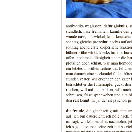
antibiotika weglassen, dafür globulis, s
stündlich. nase freihalten, kamille den
wunde nase, halswickel, kopf knutschen
sonntag gleiche prozedur, nachts aufst
sonntag abend erste körperliche reakti
hühnerbrühe wirkt, klecks im klo, hurra
offen, nochmals flüssigkeit unter die ha
plötzlich doch schlau, was man homöopa
ein letztes anbrüllen seitens des fellch
man danach eine stecknadel fallen hören
stunden später, wir erkennen den kate
betrachtet er die futternäpfe, guckt de
riechen, will auf den balkon, will noch
schmusen, frisst spinnweben und alte blät
den rest kennt ihr ja, der ist ja schon ge
die freude
, die gleichzeitig mit dem er
auf. ich bin dauerdicht, ich hole nach,
m. sagt, wir können alles nachholen, j
ich sage, dass man seine zeit mit so vie
wirklich wichtige sich immer mehr zent