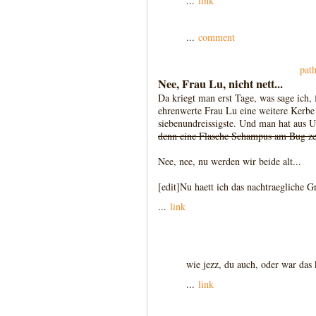
...
link
...
comment
pat
Nee, Frau Lu, nicht nett...
Da kriegt man erst Tage, was sage ich, 
ehrenwerte Frau Lu eine weitere Kerbe i
siebenundreissigste. Und man hat aus U
denn eine Flasche Schampus am Bug z
Nee, nee, nu werden wir beide alt...
[edit]Nu haett ich das nachtraegliche Gr
...
link
wie jezz, du auch, oder war das
...
link