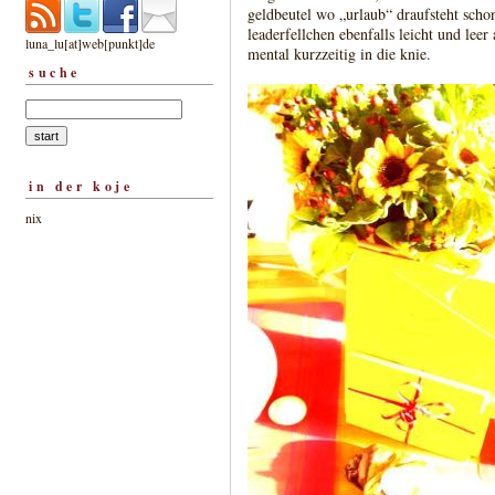
geldbeutel wo „urlaub“ draufsteht schon
leaderfellchen ebenfalls leicht und leer
luna_lu[at]web[punkt]de
mental kurzzeitig in die knie.
suche
in der koje
nix