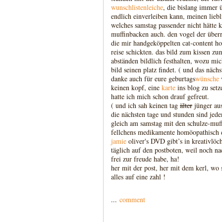
wunschlistenleiche
, die bislang immer 
endlich einverleiben kann, meinen lieb
welches samstag passender nicht hätte
muffinbacken auch. den vogel der über
die mir handgeköppelten cat-content ho
reise schickten. das bild zum kissen zu
abständen bildlich festhalten, wozu mich
bild seinen platz findet. ( und das nächs
danke auch für eure geburtags
wünsche
v
keinen kopf, eine
karte
ins blog zu setze
hatte ich mich schon drauf gefreut.
( und ich sah keinen tag
älter
jünger aus
die nächsten tage und stunden sind jeden
gleich am samstag mit den schulze-muff
fellchens medikamente homöopathisch dos
jamie
oliver's DVD gibt’s in kreativlöc
täglich auf den postboten, weil noch n
frei zur freude habe, ha!
her mit der post, her mit dem kerl, wo 
alles auf eine zahl !
...
comment