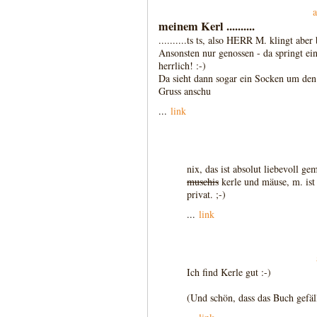
meinem Kerl ..........
..........ts ts, also HERR M. klingt aber b
Ansonsten nur genossen - da springt ein
herrlich! :-)
Da sieht dann sogar ein Socken um den 
Gruss anschu
...
link
nix, das ist absolut liebevoll g
muschis
kerle und mäuse, m. ist
privat. ;-)
...
link
Ich find Kerle gut :-)
(Und schön, dass das Buch gefäl