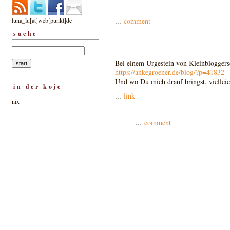
luna_lu[at]web[punkt]de
...
comment
suche
Bei einem Urgestein von Kleinbloggersd
https://ankegroener.de/blog/?p=41832
Und wo Du mich drauf bringst, vielleic
in der koje
...
link
nix
...
comment