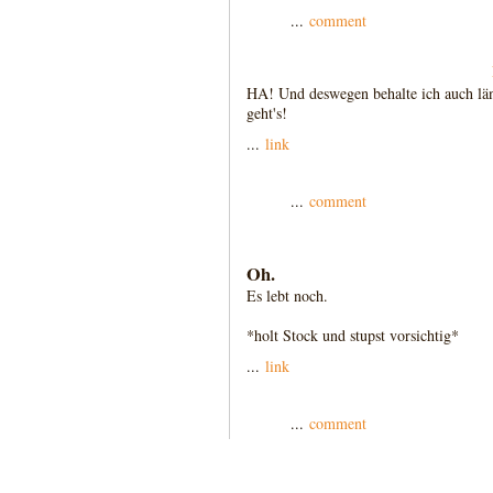
...
comment
HA! Und deswegen behalte ich auch län
geht's!
...
link
...
comment
Oh.
Es lebt noch.
*holt Stock und stupst vorsichtig*
...
link
...
comment