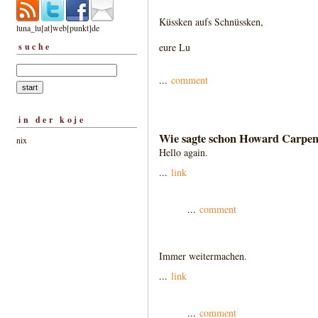
Küssken aufs Schnüssken,
luna_lu[at]web[punkt]de
suche
eure Lu
...
comment
in der koje
Wie sagte schon Howard Carpend
nix
Hello again.
...
link
...
comment
Immer weitermachen.
...
link
...
comment