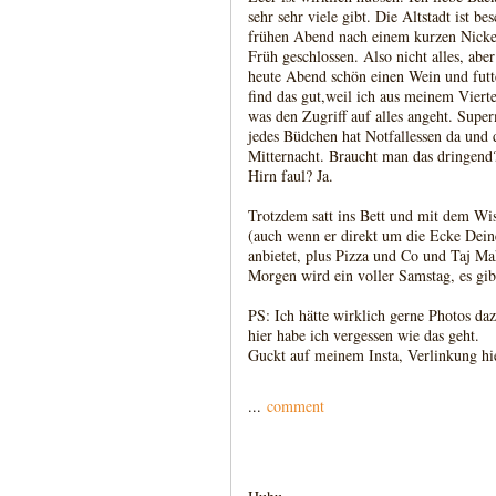
sehr sehr viele gibt. Die Altstadt ist b
frühen Abend nach einem kurzen Nicker
Früh geschlossen. Also nicht alles, abe
heute Abend schön einen Wein und futt
find das gut,weil ich aus meinem Vierte
was den Zugriff auf alles angeht. Supe
jedes Büdchen hat Notfallessen da und d
Mitternacht. Braucht man das dringend?
Hirn faul? Ja.
Trotzdem satt ins Bett und mit dem Wis
(auch wenn er direkt um die Ecke Deine
anbietet, plus Pizza und Co und Taj Ma
Morgen wird ein voller Samstag, es gibt
PS: Ich hätte wirklich gerne Photos da
hier habe ich vergessen wie das geht.
Guckt auf meinem Insta, Verlinkung hie
...
comment