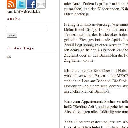
oder Auto. Zudem liegt Leer nahe am 
zu machen) und den Niederlanden. Näh
luna_lu[at]web[punkt]de
Düsseldorfer ja.
suche
Freitag früh also in den Zug. Wie imm
kleine Rudel rüstiger Damen, die sofor
Tupperdosen aus den Rucksäcken holen. 
gekochte Eier, geschnittende Äpfel oh
Abteil liegt sonnig in einer warmen U
in der koje
Ich denke an früher, als es noch Rauch
Zugfahrt oder an den Bahnhöfen die Fe
nix
Zug halten konnte.
Ich feiere meinen Kopfhörer mit Noise
wirklich schweren Postcast über ME/CF
steh ich in Leer am Bahnhof. Die Stadt
Hortensien und einem sehr leckeren wi
angenehm kleinen Bahnhofs.
Kurz zum Appartement, Sachen verteilen
heißt "Schöne Zeit", und da gehe ich 
Altstadt gelegen,alles fußläufig wie ma
Zehn Kilometer später und jetzt am Ab
Leer ist wirklich hübsch. Ich liebe Bac