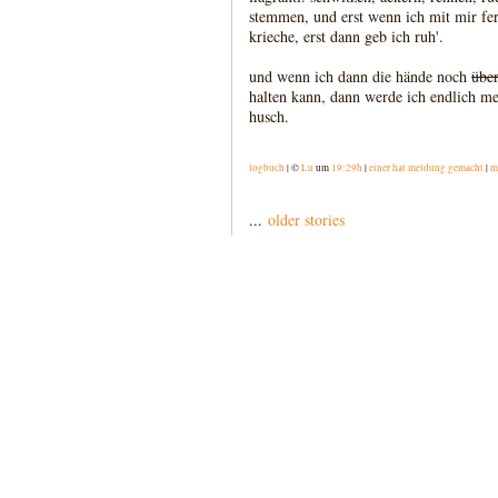
stemmen, und erst wenn ich mit mir fert
krieche, erst dann geb ich ruh'.
und wenn ich dann die hände noch
übe
halten kann, dann werde ich endlich mei
husch.
logbuch
| ©
Lu
um
19:29h
|
einer hat meldung gemacht
|
m
...
older stories