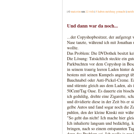
| ©
malcolm
um
22:04h
|
5 haben meldung gemacht
|
meld
Und dann war da noch...
...der Copyshopbesitzer, der aufgeregt
Nase tanzte, während ich mit Jonatha
wollte.
Das Problem: Die DVDothek besitzt kei
Die Lösung: Tatsächlich steckte ein gute
Parkbuchten vor dem Copyshop in Besch
in seinem traurig leeren Laden hinter de
bestens mit seinen Kumpels angeregt ü
Bauchnabel oder Anti-Pickel-Creme. Er 
und stürmte gleich aus dem Laden, als 
50Cent/Tag Oase. Es dauerte ein bissch
ich geduldig, drehte eine Zigarette, sch
und dividierte diese in der Zeit bis er 
gelbe Autos und fand sogar noch die 
puhlen, den der kleine Kinski mir währ
"So geht das nicht! Ich mache hier gleic
Ich inhalierte langsam und bedächtig, 
bringen, nach so einem entspannten Tag
denn das Problem sei. Ich wolle ja nu