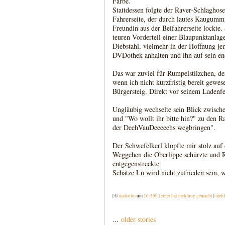
Farbe.
Stattdessen folgte der Raver-Schlaghose 
Fahrerseite, der durch lautes Kaugummi
Freundin aus der Beifahrerseite lockte
teuren Vorderteil einer Blaupunktanla
Diebstahl, vielmehr in der Hoffnung j
DVDothek anhalten und ihn auf sein end
Das war zuviel für Rumpelstilzchen, de
wenn ich nicht kurzfristig bereit gew
Bürgersteig. Direkt vor seinem Ladenfe
Ungläubig wechselte sein Blick zwisch
und "Wo wollt ihr bitte hin?" zu den R
der DeehVauDeeeeehs wegbringen".
Der Schwefelkerl klopfte mir stolz auf
Weggehen die Oberlippe schürzte und R
entgegenstreckte.
Schätze Lu wird nicht zufrieden sein, wa
| ©
malcolm
um
10:59h
|
einer hat meldung gemacht
|
meld
...
older stories