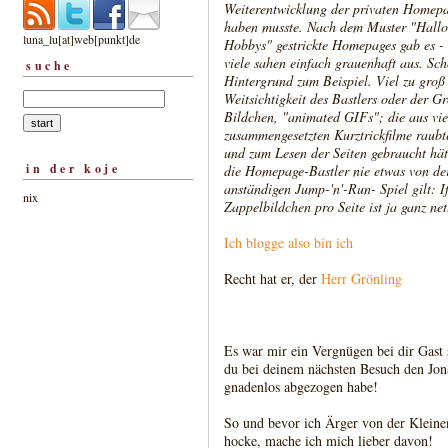
Weiterentwicklung der privaten Homepag
haben musste. Nach dem Muster "Hallo,
luna_lu[at]web[punkt]de
Hobbys" gestrickte Homepages gab es -
viele sahen einfach grauenhaft aus. Sc
suche
Hintergrund zum Beispiel. Viel zu groß 
Weitsichtigkeit des Bastlers oder der 
Bildchen, "animated GIFs"; die aus vier
zusammengesetzten Kurztrickfilme raubt
und zum Lesen der Seiten gebraucht hät
in der koje
die Homepage-Bastler nie etwas von der
anständigen Jump-'n'-Run- Spiel gilt: If
nix
Zappelbildchen pro Seite ist ja ganz ne
Ich blogge also bin ich
Recht hat er, der
Herr Grönling
Es war mir ein Vergnügen bei dir Gast s
du bei deinem nächsten Besuch den Jon
gnadenlos abgezogen habe!
So und bevor ich Ärger von der Kleinen
hocke, mache ich mich lieber davon!