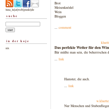
Brot
Meisenknödel
luna_lu[at]web[punkt]de
Wein
suche
Bloggen
...
comment
in der koje
kluet
Das perfekte Wetter für den Win
nix
Bär müßte man sein, die beherrrschen d
...
link
Hamster, die auch.
...
link
w.kluette
Nur Menschen und Stubenfliegen 