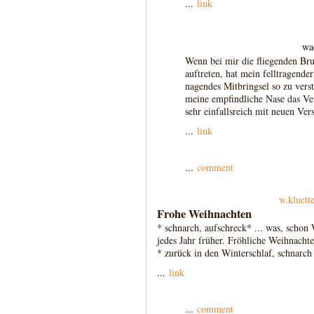
...
link
wa
Wenn bei mir die fliegenden Br
auftreten, hat mein felltragender
nagendes Mitbringsel so zu ver
meine empfindliche Nase das Ver
sehr einfallsreich mit neuen Ver
...
link
...
comment
w.kluett
Frohe Weihnachten
* schnarch, aufschreck* ... was, scho
jedes Jahr früher. Fröhliche Weihnachte
* zurück in den Winterschlaf, schnarch
...
link
...
comment