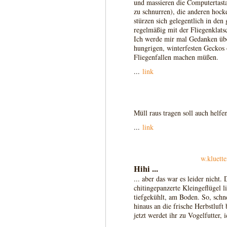
und massieren die Computertast
zu schnurren), die anderen hoc
stürzen sich gelegentlich in de
regelmäßig mit der Fliegenklatsc
Ich werde mir mal Gedanken übe
hungrigen, winterfesten Geckos
Fliegenfallen machen müßen.
...
link
Müll raus tragen soll auch helfe
...
link
w.kluette
Hihi ...
... aber das war es leider nicht.
chitingepanzerte Kleingeflügel l
tiefgekühlt, am Boden. So, schn
hinaus an die frische Herbstluft 
jetzt werdet ihr zu Vogelfutter, i