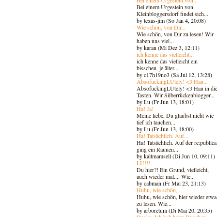
Bei einem Urgestein von
Kleinbloggersdorf findet sich...
by texas-jim (So Jan 4, 20:08)
Wie schön, von Dir...
Wie schön, von Dir zu lesen! Wir
haben uns viel...
by karan (Mi Dez 3, 12:11)
ich kenne das vielleicht...
ich kenne das vielleicht ein
bisschen. je älter...
by c17h19no3 (Sa Jul 12, 13:28)
AbsofuckingLUtely! <3 Hau...
AbsofuckingLUtely! <3 Hau in di
Tasten. Wir Silberrückenblogger..
.
by Lu (Fr Jun 13, 18:01)
Ha! Ja!
Meine liebe, Du glaubst nicht wie
tief ich tauchen...
by Lu (Fr Jun 13, 18:00)
Ha! Tatsächlich. Auf...
Ha! Tatsächlich. Auf der re:publica
ging ein Raunen...
by kaltmamsell (Di Jun 10, 09:11)
LU!!!
Du hier?! Ein Grund, vielleicht,
auch wieder mal.... Wie...
by cabman (Fr Mai 23, 21:13)
Huhu, wie schön,...
Huhu, wie schön, hier wieder etwa
zu lesen. Wie...
by arboretum (Di Mai 20, 20:35)
Danke. Ich hab beim Duschen...