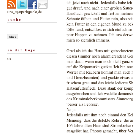
ich jetzt auch nicht. Jedenfalls habe i
gut drauf, und nach einer großen Sauere
luna_lu[at]web[punkt]de
Handtuch gewickelt und fest an meinen
Schnute öffnen und Futter rein, also sei
suche
kein Futter in den eigenen Mund zu be
töfte fand, entschloss er sich einfach s
paar Happen zu nehmen. Ich sass derwei
mich so ziemlich immens.
in der koje
Grad als ich das Haus mit getrocknetem
diesen (immer noch alarmierenden) Ges
nix
man dazu, wenn man noch nicht ganz so S
auf die Kripomarke guckte 'Ich bin noch
Wörter mit Räubern kommt man auch nu
und Grenzbeamten) und guckte etwas un
frischem grau und das leicht ledierte S
Katzenfutterfleck. Dazu stank der komp
ausgebrochen und ich wedelte demonstra
des Kriminaloberkommissars Sinnesorga
'besser als Febreze'.
Na ja.
Jedenfalls mit ihm noch einmal den Kel
Meinung, dass die defekte Röhre, die 
105 Jahre alten Haus sind Stromkreise 
ausgelöst hat. Photos gemacht, über Ve