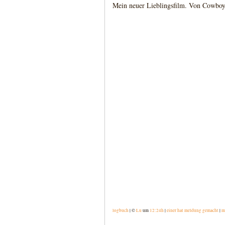
Mein neuer Lieblingsfilm. Von Cowboy
logbuch
| ©
Lu
um
12:24h
|
einer hat meldung gemacht
|
m