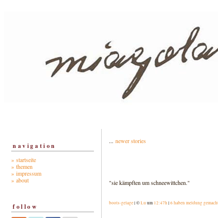
...
newer stories
navigation
» startseite
» themen
» impressum
» about
"sie kämpften um schneewittchen."
boots-gelage
| ©
Lu
um
12:47h
|
6 haben meldung gemach
follow