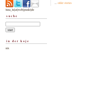
...
older stories
luna_lu[at]web[punkt]de
suche
in der koje
nix