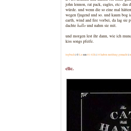
john lennon, rat pack, eagles, etc- das 
würde. und wenn die so eine mal hätten
wegen fjugend und so. und kaum bog ic
earth, wind and fire vorbei, da lag sie 
dachte
hallo
und nahm sie mit.
und morgen lest ihr dann, wie ich mun
kiss songs pfeife.
logbuch
| ©
Lu
um
01:02h
|
10 haben meldung gemacht
|
m
clic.