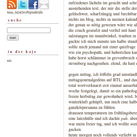
zufriedenes lächeln im gesicht und schr
ausstehenden text, der mir die stelle de
luna_lu[at]web[punkt]de
geldschwer, scharfzüngig und furchtbar
nichts ins blog, nichts in meinen kalend
suche
der genau so nötig gewesen wäre wie alle
die couch geseufzt und verfiel mit ha
salzstangen im mundwinkel, trauben in
guckte ich mich minute um halbe stunde
sollte mich jemand mit einer quizfrage 
in der koje
wie ein psychopath, und hubertchen kann
habe horst schlämmer in grevenbroich s
nix
stromberg nachgesehen. elend, du hast
gegen mittag, ich löffelte grad umständ
mittagsjournalgedöns auf RTL, und das
total wortverknarzt erst einmal ausserh
woche festgelegt, damit so ein patholog
freien herbsttag zur gewohnheit wird. be
winterkluft gehüpft, um mich eine halbe
ganzkörpersauna zu fühlen.
draussen temperaturen im frühlingsbere
eine latexhülle und ich dachte
puh
. abe
war mein freier tag, und ich wollte soz
gucken.
heute morgen noch vollends verliebt i