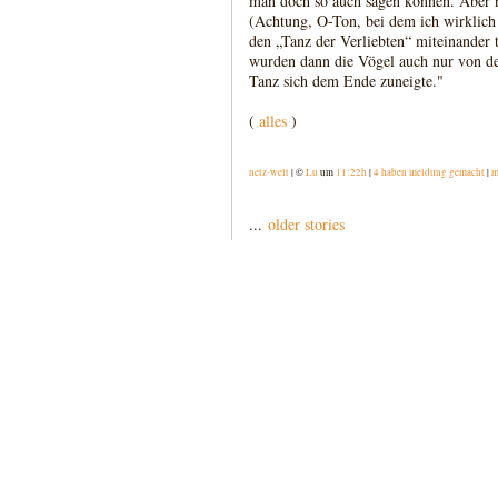
man doch so auch sagen können. Aber n
(Achtung, O-Ton, bei dem ich wirklich
den „Tanz der Verliebten“ miteinander
wurden dann die Vögel auch nur von der
Tanz sich dem Ende zuneigte."
(
alles
)
netz-welt
| ©
Lu
um
11:22h
|
4 haben meldung gemacht
|
m
...
older stories