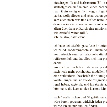
nieselregen (!) und herbststurm (!!) in 
altstadtgassen zu flanieren, einen beche
realität ein wenig seitlich weg, mit ger
parka, wollpullover und schal waren gef
kam auch noch raus und auf tee hatte ic
dessen wäre ein smoothie zum runterküh
allem übel dann plötzlich eine mission
winterstiefel wären toll.".
schuhe also, hallo elend.
ich habe bei stiefeln ganz feste kriteri
ich zu öd. sonderangebote soll mann d
kontrastreich zum rest. also hohe stiefe
reißverschluß und das alles nicht im pla
danke.
um mich herum liefen rudelweise pocah
nach noch mehr pocahontas-modellen, bl
eine verkäuferin, beschrieb ihr blumig
vorstellungen und sie zuckte resigniert
regal haben, sagte sie, und ich starrte 
bömmeln, die keck an den kartons lehn
nach 6 realistischen und 60 gefühlten 
wäre bereit gewesen, wirklich jeden pre
würde ich sie nur endlich finden.