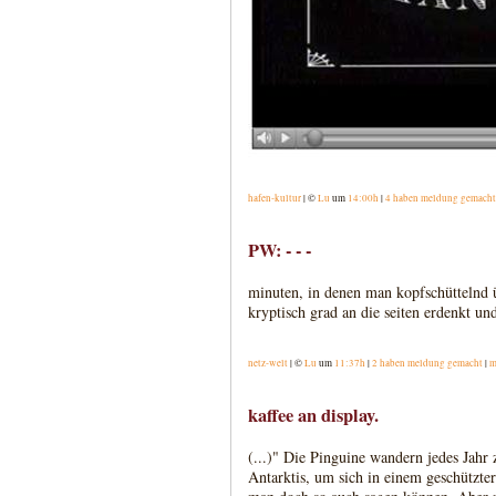
hafen-kultur
| ©
Lu
um
14:00h
|
4 haben meldung gemacht
PW: - - -
minuten, in denen man kopfschüttelnd ü
kryptisch grad an die seiten erdenkt und
netz-welt
| ©
Lu
um
11:37h
|
2 haben meldung gemacht
|
m
kaffee an display.
(...)" Die Pinguine wandern jedes Jahr
Antarktis, um sich in einem geschützter