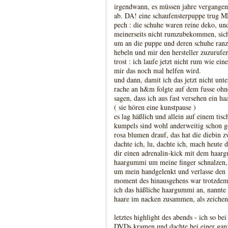
irgendwann, es müssen jahre vergangen 
ab. DA! eine schaufensterpuppe trug ME
pech : die schuhe waren reine deko, un
meinerseits nicht rumzubekommen, sich
um an die puppe und deren schuhe ranz
hebeln und mir den hersteller zuzurufen
trost : ich laufe jetzt nicht rum wie e
mir das noch mal helfen wird.
und dann, damit ich das jetzt nicht unte
rache an h&m folgte auf dem fusse ohne
sagen, dass ich aus fast versehen ein 
( sie hören eine kunstpause )
es lag häßlich und allein auf einem tisc
kumpels sind wohl anderweitig schon g
rosa blumen drauf, das hat die diebin z
dachte ich, lu, dachte ich, mach heute 
dir einen adrenalin-kick mit dem haarg
haargummi um meine finger schnalzen, w
um mein handgelenkt und verlasse den la
moment des hinausgehens war trotzdem sc
ich das häßliche haargummi an, nannte
haare im nacken zusammen, als zeichen 
letztes highlight des abends - ich so b
DVDs kramen und dachte bei einer ganz