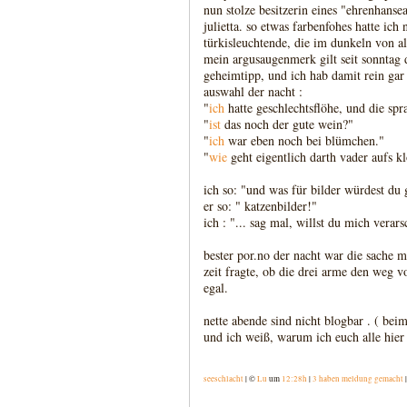
nun stolze besitzerin eines "ehrenhanse
julietta. so etwas farbenfohes hatte ich 
türkisleuchtende, die im dunkeln von al
mein argusaugenmerk gilt seit sonntag d
geheimtipp, und ich hab damit rein gar 
auswahl der nacht :
"
ich
hatte geschlechtsflöhe, und die sp
"
ist
das noch der gute wein?"
"
ich
war eben noch bei blümchen."
"
wie
geht eigentlich darth vader aufs kl
ich so: "und was für bilder würdest du
er so: " katzenbilder!"
ich : "... sag mal, willst du mich verar
bester por.no der nacht war die sache m
zeit fragte, ob die drei arme den weg vo
egal.
nette abende sind nicht blogbar . ( beim
und ich weiß, warum ich euch alle hier 
seeschlacht
| ©
Lu
um
12:28h
|
3 haben meldung gemacht