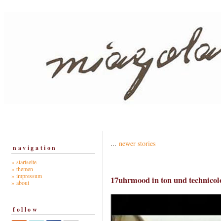
...
newer stories
navigation
» startseite
» themen
» impressum
17uhrmood in ton und technicol
» about
follow