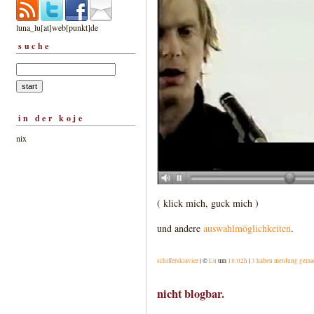
luna_lu[at]web[punkt]de
suche
in der koje
nix
( klick mich, guck mich )
und andere
auswahlmöglichkeiten
.
schiffersklavier
| ©
Lu
um
18:02h
|
3 haben meldung gema
nicht blogbar.