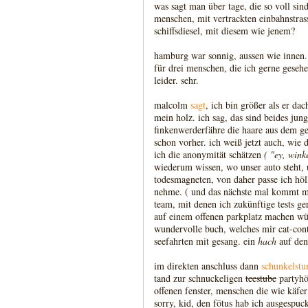
was sagt man über tage, die so voll sind
menschen, mit vertrackten einbahnstras
schiffsdiesel, mit diesem wie jenem?
hamburg war sonnig, aussen wie innen. z
für drei menschen, die ich gerne geseh
leider. sehr.
malcolm
sagt
, ich bin größer als er da
mein holz. ich sag, das sind beides jung
finkenwerderfähre die haare aus dem ge
schon vorher. ich weiß jetzt auch, wie
ich die anonymität schätzen
( "ey, winke
wiederum wissen, wo unser auto steht
todesmagneten, von daher passe ich höll
nehme. ( und das nächste mal kommt mir
team, mit denen ich zukünftige tests g
auf einem offenen parkplatz machen w
wundervolle buch, welches mir cat-conte
seefahrten mit gesang. ein
hach
auf den
im direkten anschluss dann
schunkelstu
tand zur schnuckeligen
teestube
partyhö
offenen fenster, menschen die wie käfer
sorry, kid, den fötus hab ich ausgespuc