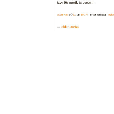
tage für musik in deutsch.
anker raus
| ©
Lu
um
10:37h
| keine meldung |
meld
...
older stories