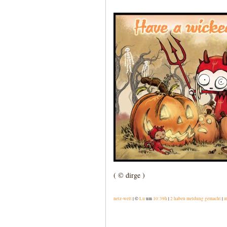
( © dirge )
netz-welt
| ©
Lu
um
10:39h
|
2 haben meldung gemacht
|
m