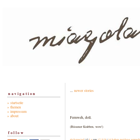
...
newer stories
navigation
» startseite
» themen
» impressum
» about
Fernweh, doll.
(Büsumer Krabben, wow!)
follow
rückenwind
| ©
Lu
um
17:51h
|
10 haben meldung gemach