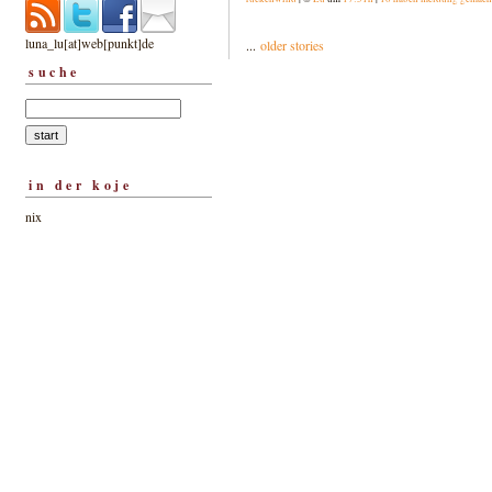
luna_lu[at]web[punkt]de
...
older stories
suche
in der koje
nix