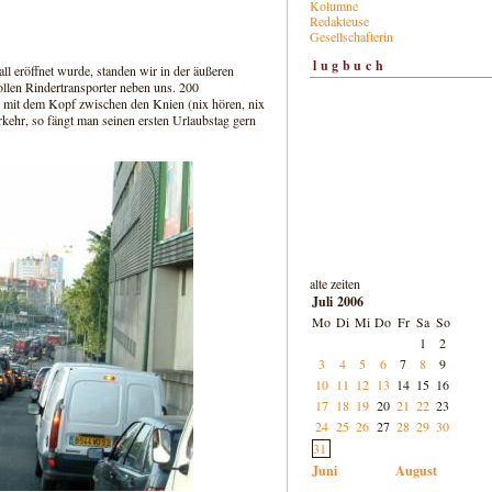
Kolumne
Redakteuse
Gesellschafterin
lugbuch
 eröffnet wurde, standen wir in der äußeren
ollen Rindertransporter neben uns. 200
ch mit dem Kopf zwischen den Knien (nix hören, nix
kehr, so fängt man seinen ersten Urlaubstag gern
alte zeiten
Juli 2006
Mo
Di
Mi
Do
Fr
Sa
So
1
2
3
4
5
6
7
8
9
10
11
12
13
14
15
16
17
18
19
20
21
22
23
24
25
26
27
28
29
30
31
Juni
August