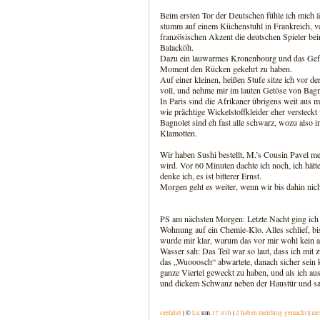
Beim ersten Tor der Deutschen fühle ich mich ä
stumm auf einem Küchenstuhl in Frankreich, ve
französischen Akzent die deutschen Spieler bei
Balacköh.
Dazu ein lauwarmes Kronenbourg und das Gefüh
Moment den Rücken gekehrt zu haben.
Auf einer kleinen, heißen Stufe sitze ich vor de
voll, und nehme mir im lauten Getöse von Bagnol
In Paris sind die Afrikaner übrigens weit aus 
wie prächtige Wickelstoffkleider eher versteckt 
Bagnolet sind eh fast alle schwarz, wozu also 
Klamotten.
Wir haben Sushi bestellt, M.’s Cousin Pavel mei
wird. Vor 60 Minuten dachte ich noch, ich hätte
denke ich, es ist bitterer Ernst.
Morgen geht es weiter, wenn wir bis dahin nich
PS am nächsten Morgen: Letzte Nacht ging ich 
Wohnung auf ein Chemie-Klo. Alles schlief, bis
wurde mir klar, warum das vor mir wohl kein a
Wasser sah: Das Teil war so laut, dass ich m
das „Wuooosch“ abwartete, danach sicher sein k
ganze Viertel geweckt zu haben, und als ich au
und dickem Schwanz neben der Haustür und sah a
seefahrt
| ©
Lu
um
17:41h
|
2 haben meldung gemacht
|
me