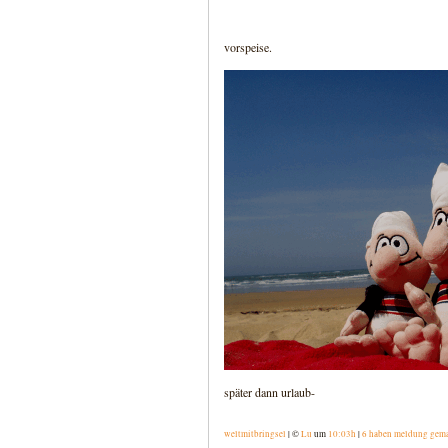
vorspeise.
später dann urlaub-
weltmitbringsel
| ©
Lu
um
10:03h
|
6 haben meldung gem