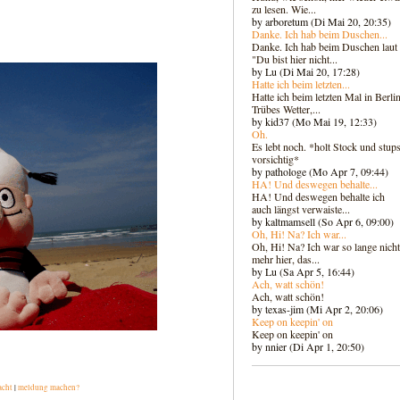
zu lesen. Wie...
by arboretum (Di Mai 20, 20:35)
Danke. Ich hab beim Duschen...
Danke. Ich hab beim Duschen laut
"Du bist hier nicht...
by Lu (Di Mai 20, 17:28)
Hatte ich beim letzten...
Hatte ich beim letzten Mal in Berlin
Trübes Wetter,...
by kid37 (Mo Mai 19, 12:33)
Oh.
Es lebt noch. *holt Stock und stups
vorsichtig*
by pathologe (Mo Apr 7, 09:44)
HA! Und deswegen behalte...
HA! Und deswegen behalte ich
auch längst verwaiste...
by kaltmamsell (So Apr 6, 09:00)
Oh, Hi! Na? Ich war...
Oh, Hi! Na? Ich war so lange nicht
mehr hier, das...
by Lu (Sa Apr 5, 16:44)
Ach, watt schön!
Ach, watt schön!
by texas-jim (Mi Apr 2, 20:06)
Keep on keepin' on
Keep on keepin' on
by nnier (Di Apr 1, 20:50)
acht
|
meldung machen?