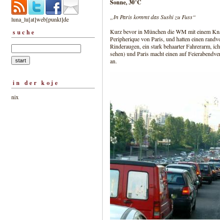
Sonne, 30°C
„In Paris kommt das Sushi zu Fuss“
luna_lu[at]web[punkt]de
Kurz bevor in München die WM mit einem Knall
suche
Peripherique von Paris, und hatten einen randv
Rinderaugen, ein stark behaarter Fahrerarm, i
sehen) und Paris macht einen auf Feierabendver
an.
in der koje
nix