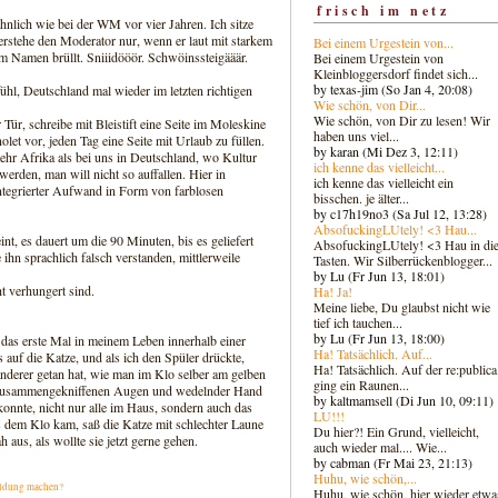
frisch im netz
hnlich wie bei der WM vor vier Jahren. Ich sitze
rstehe den Moderator nur, wenn er laut mit starkem
Bei einem Urgestein von...
m Namen brüllt. Sniiidööör. Schwöinssteigääär.
Bei einem Urgestein von
Kleinbloggersdorf findet sich...
by texas-jim (So Jan 4, 20:08)
l, Deutschland mal wieder im letzten richtigen
Wie schön, von Dir...
Wie schön, von Dir zu lesen! Wir
r Tür, schreibe mit Bleistift eine Seite im Moleskine
haben uns viel...
et vor, jeden Tag eine Seite mit Urlaub zu füllen.
by karan (Mi Dez 3, 12:11)
mehr Afrika als bei uns in Deutschland, wo Kultur
ich kenne das vielleicht...
werden, man will nicht so auffallen. Hier in
ich kenne das vielleicht ein
integrierter Aufwand in Form von farblosen
bisschen. je älter...
by c17h19no3 (Sa Jul 12, 13:28)
AbsofuckingLUtely! <3 Hau...
nt, es dauert um die 90 Minuten, bis es geliefert
AbsofuckingLUtely! <3 Hau in di
 ihn sprachlich falsch verstanden, mittlerweile
Tasten. Wir Silberrückenblogger..
.
by Lu (Fr Jun 13, 18:01)
t verhungert sind.
Ha! Ja!
Meine liebe, Du glaubst nicht wie
tief ich tauchen...
by Lu (Fr Jun 13, 18:00)
das erste Mal in meinem Leben innerhalb einer
Ha! Tatsächlich. Auf...
 auf die Katze, und als ich den Spüler drückte,
Ha! Tatsächlich. Auf der re:publica
nderer getan hat, wie man im Klo selber am gelben
ging ein Raunen...
it zusammengekniffenen Augen und wedelnder Hand
by kaltmamsell (Di Jun 10, 09:11)
onnte, nicht nur alle im Haus, sondern auch das
LU!!!
s dem Klo kam, saß die Katze mit schlechter Laune
Du hier?! Ein Grund, vielleicht,
us, als wollte sie jetzt gerne gehen.
auch wieder mal.... Wie...
by cabman (Fr Mai 23, 21:13)
Huhu, wie schön,...
ldung machen?
Huhu, wie schön, hier wieder etwa