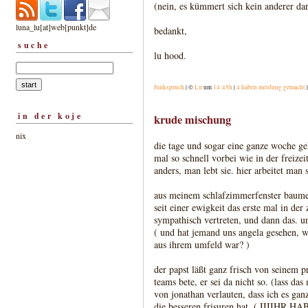
(nein, es kümmert sich kein anderer da
luna_lu[at]web[punkt]de
bedankt,
suche
lu hood.
funkspruch
| ©
Lu
um
14:45h
|
4 haben meldung gemacht
in der koje
krude mischung
nix
die tage und sogar eine ganze woche ge
mal so schnell vorbei wie in der freizei
anders, man lebt sie. hier arbeitet man s
aus meinem schlafzimmerfenster baumel
seit einer ewigkeit das erste mal in de
sympathisch vertreten, und dann das. u
( und hat jemand uns angela gesehen, wie
aus ihrem umfeld war? )
der papst läßt ganz frisch von seinem pr
teams bete, er sei da nicht so. (lass das
von jonathan verlauten, dass ich es ga
die besseren frisuren hat. ( IIII