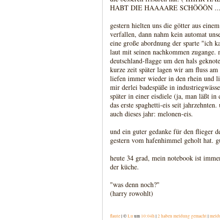
HABT DIE HAAAARE SCHÖÖÖN ...
gestern hielten uns die götter aus eine
verfallen, dann nahm kein automat unse
eine große abordnung der sparte "ich k
laut mit seinen nachkommen zugange. n
deutschland-flagge um den hals geknote
kurze zeit später lagen wir am fluss am
liefen immer wieder in den rhein und li
mir derlei badespäße in industriegwässe
später in einer eisdiele (ja, man läßt in
das erste spaghetti-eis seit jahrzehnten.
auch dieses jahr: melonen-eis.
und ein guter gedanke für den flieger 
gestern vom hafenhimmel geholt hat. g
heute 34 grad, mein notebook ist imme
der küche.
"was denn noch?"
(harry rowohlt)
flaute
| ©
Lu
um
10:04h
|
2 haben meldung gemacht
|
meld