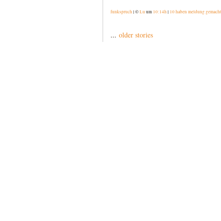
funkspruch
| ©
Lu
um
10:14h
|
10 haben meldung gemach
...
older stories