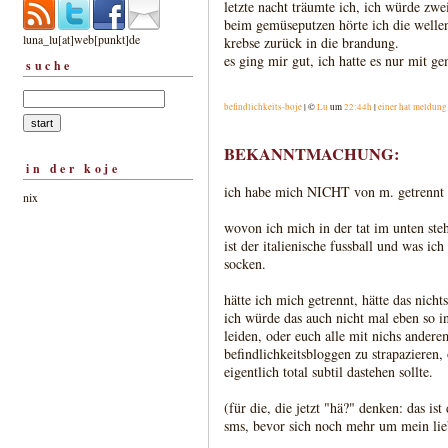
letzte nacht träumte ich, ich würde zw
beim gemüseputzen hörte ich die wellen,
luna_lu[at]web[punkt]de
krebse zurück in die brandung.
es ging mir gut, ich hatte es nur mit g
suche
befindlichkeits-boje
| ©
Lu
um
22:44h
|
einer hat meldun
BEKANNTMACHUNG:
in der koje
ich habe mich NICHT von m. getrennt
nix
wovon ich mich in der tat im unten ste
ist der italienische fussball und was ich
socken.
hätte ich mich getrennt, hätte das nicht
ich würde das auch nicht mal eben so in
leiden, oder euch alle mit nichs andere
befindlichkeitsbloggen zu strapazieren,
eigentlich total subtil dastehen sollte.
(für die, die jetzt "hä?" denken: das is
sms, bevor sich noch mehr um mein lieb