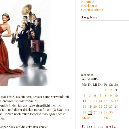
Kolumne
Redakteuse
Gesellschafterin
lugbuch
alte zeiten
April 2005
Mo
Di
Mi
Do
Fr
Sa
So
1
2
3
4
5
6
7
8
9
10
r mal 17:45, als ein herr, dessen name verwandt mit
11
12
13
14
15
16
17
te
"kennen sie max raabe ?"
njob 1, den ich aus schweigepflicht hier nicht
18
19
20
21
22
23
24
zu tun, und dieser drückte mir auf mein
"ja klar"
mit
25
26
27
28
29
30
and, sprach noch müde lächelnd
"viel spass heute
März
Mai
nen.
frisch im netz
apper blick auf die eckdaten verriet :