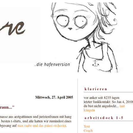
klarieren
Mittwoch, 27. April 2005
vor anker seit 8235 tagen
letzter funkkontakt: So Jan 4, 20:0
du bist nicht angedockt...
laut
fraun..."
klingeln
asse aus arztgattinnen und juristenfrauen mit hang
arbeitsdock 1-5
 besten t-shirts, und alle hatten wir zumindest eines
 abgesang auf
max raabe und das palast orchester
.
Text
Coach