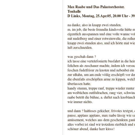
Max Raabe und Das Palastorchester.
Tonhalle
D Links, Montag, 25.Apr.05, 20.00 Uhr - 39
na danke, also in knapp zwei stunden.
m. im job, die beste freundin kindsvolle hütte
eigentlich ausspannen und eine volle wanne vol
mit nudelberg und einer rotweinwelle, die reihe
knapp zwei stunden also, und ich hörte mal wie
luft zerschneiden.
was geschah dann ?
ich lasse eine vertelefonierte busfahrt in die h
fellchen als zuschauer machte, indem ich versuch
feschen fudelfrisur zu knoten und nebenbei ein 
zur uBahn, um am ende völlig erschöpft vor der
die ebenfalls erschöpften arme zu kippen, welch
überlassen hatte.
handy stumm, treppe rauf, treppe wieder runter
am weiblichen outfitdrachen, rang vier, schwi
raabe betritt die bühne, a. duftet nach knoblau
wie immer nichts.
und dann ? haltloses gekicher, frivoles textgut,
pause, applaus applaus, max raabe lässig wie s
amüsement, welches aus dem geschenkten gaules
alles vorbei ist sind wir trotzdem sterblich un
schöner abend, danke herr kloss!