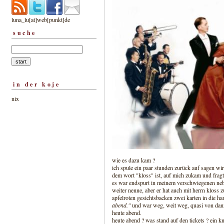
luna_lu[at]web[punkt]de
suche
in der koje
nix
wie es dazu kam ?
ich spule ein paar stunden zurück auf sagen wi
dem wort "kloss" ist, auf mich zukam und frag
es war endspurt in meinem verschwiegenen nebe
weiter nenne, aber er hat auch mit herrn kloss 
apfelroten gesichtsbacken zwei karten in die h
abend."
und war weg, weit weg, quasi von dan
heute abend.
heute abend ? was stand auf den tickets ? ein kn