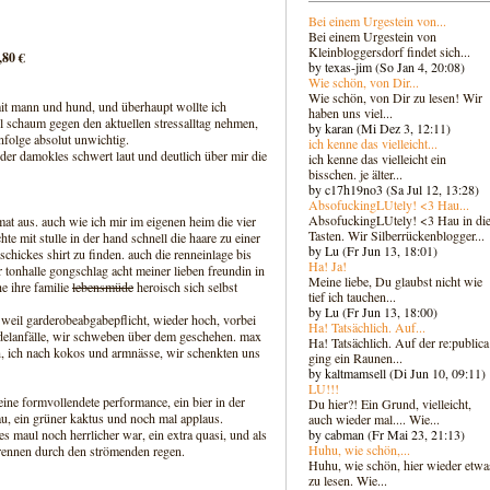
Bei einem Urgestein von...
Bei einem Urgestein von
Kleinbloggersdorf findet sich...
,80 €
by texas-jim (So Jan 4, 20:08)
Wie schön, von Dir...
Wie schön, von Dir zu lesen! Wir
 mit mann und hund, und überhaupt wollte ich
haben uns viel...
l schaum gegen den aktuellen stressalltag nehmen,
by karan (Mi Dez 3, 12:11)
nfolge absolut unwichtig.
ich kenne das vielleicht...
der damokles schwert laut und deutlich über mir die
ich kenne das vielleicht ein
bisschen. je älter...
by c17h19no3 (Sa Jul 12, 13:28)
AbsofuckingLUtely! <3 Hau...
AbsofuckingLUtely! <3 Hau in di
eimat aus. auch wie ich mir im eigenen heim die vier
Tasten. Wir Silberrückenblogger..
.
te mit stulle in der hand schnell die haare zu einer
by Lu (Fr Jun 13, 18:01)
schickes shirt zu finden. auch die renneinlage bis
Ha! Ja!
 tonhalle gongschlag acht meiner lieben freundin in
Meine liebe, Du glaubst nicht wie
e ihre familie
lebensmüde
heroisch sich selbst
tief ich tauchen...
by Lu (Fr Jun 13, 18:00)
 weil garderobeabgabepflicht, wieder hoch, vorbei
Ha! Tatsächlich. Auf...
ndelanfälle, wir schweben über dem geschehen. max
Ha! Tatsächlich. Auf der re:publica
ch, ich nach kokos und armnässe, wir schenkten uns
ging ein Raunen...
by kaltmamsell (Di Jun 10, 09:11)
LU!!!
 eine formvollendete performance, ein bier in der
Du hier?! Ein Grund, vielleicht,
au, ein grüner kaktus und noch mal applaus.
auch wieder mal.... Wie...
by cabman (Fr Mai 23, 21:13)
 maul noch herrlicher war, ein extra quasi, und als
Huhu, wie schön,...
d rennen durch den strömenden regen.
Huhu, wie schön, hier wieder etwa
zu lesen. Wie...