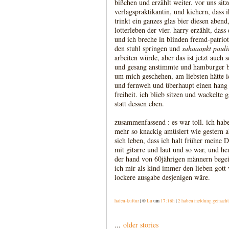
bißchen und erzählt weiter. vor uns si
verlagspraktikantin, und kichern, dass 
trinkt ein ganzes glas bier diesen abend,
lotterleben der vier. harry erzählt, dass 
und ich breche in blinden fremd-patrioti
den stuhl springen und
sahaaankt pauli
arbeiten würde, aber das ist jetzt auch 
und gesang anstimmte und hamburger bi
um mich geschehen, am liebsten hätte 
und fernweh und überhaupt einen hang 
freiheit. ich blieb sitzen und wackelte 
statt dessen eben.
zusammenfassend : es war toll. ich habe
mehr so knackig amüsiert wie gestern a
sich leben, dass ich halt früher meine
mit gitarre und laut und so war, und heu
der hand von 60jährigen männern begeis
ich mir als kind immer den lieben gott 
lockere ausgabe desjenigen wäre.
hafen-kultur
| ©
Lu
um
17:16h
|
2 haben meldung gemacht
...
older stories