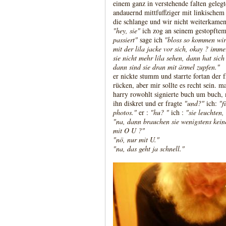
einem ganz in verstehende falten gelegt
andauernd mittfuffziger mit linkischem b
die schlange und wir nicht weiterkamen
"hey, sie"
ich zog an seinem gestopftem 
passiert"
sage ich
"bloss so kommen wir 
mit der lila jacke vor sich, okay ? im
sie nicht mehr lila sehen, dann hat sic
dann sind sie dran mit ärmel zupfen."
er nickte stumm und starrte fortan der f
rücken, aber mir sollte es recht sein.
harry rowohlt signierte buch um buch, 
ihn diskret und er fragte
"und?"
ich:
"f
photos."
er :
"hu? "
ich :
"sie leuchten,
"na, dann brauchen sie wenigstens keine
mit O U ?"
"nö, nur mit U."
"na, das geht ja schnell."