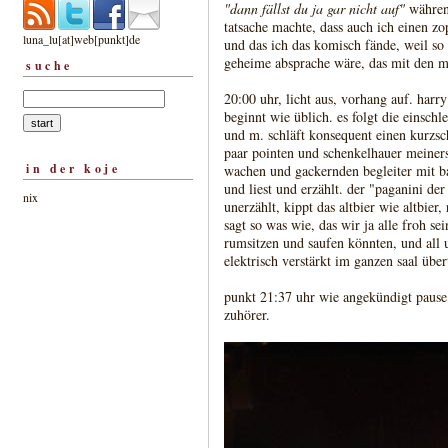
"dann fällst du ja gar nicht auf"
während
tatsache machte, dass auch ich einen zo
luna_lu[at]web[punkt]de
und das ich das komisch fände, weil so 
geheime absprache wäre, das mit den m
suche
20:00 uhr, licht aus, vorhang auf. harr
beginnt wie üblich. es folgt die einsch
und m. schläft konsequent einen kurzsch
paar pointen und schenkelhauer meiners
in der koje
wachen und gackernden begleiter mit ba
und liest und erzählt. der "paganini de
nix
unerzählt, kippt das altbier wie altbier,
sagt so was wie, das wir ja alle froh se
rumsitzen und saufen könnten, und all 
elektrisch verstärkt im ganzen saal über
punkt 21:37 uhr wie angekündigt pause
zuhörer.