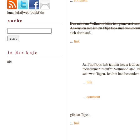
...
comment
luna_lu[at]web[punkt]de
suche
Das mit dem Vollmond hätte ich gerne erst mor
Ansonsten rate ich zu FlipFlops und Sommer
sich darin auf.
...
link
in der koje
nix
Ja, FlipFlops hab ich mir heute früh au
meinereiner. *seufz* Vollmond also. Na
seit zwei Tagen. Ich bin halt besonders 
...
link
...
comment
gibt so Tage...
...
link