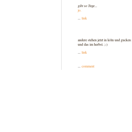
gibt so Tage...
jo.
...
link
andere stehen jetzt in köln und gucken 
und das im herbst. ;-)
...
link
...
comment