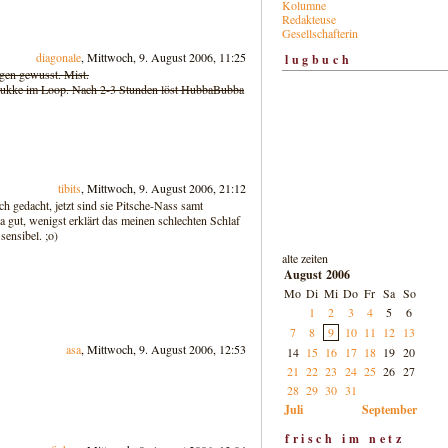
Kolumne
Redakteuse
Gesellschafterin
diagonale
, Mittwoch, 9. August 2006, 11:25
lugbuch
gen gewusst. Mist.
mukke im Loop. Nach 2-3 Stunden löst HubbaBubba
tibits
, Mittwoch, 9. August 2006, 21:12
ch gedacht, jetzt sind sie Pitsche-Nass samt
 gut, wenigst erklärt das meinen schlechten Schlaf
sensibel. ;o)
alte zeiten
August 2006
Mo
Di
Mi
Do
Fr
Sa
So
1
2
3
4
5
6
7
8
9
10
11
12
13
asa
, Mittwoch, 9. August 2006, 12:53
14
15
16
17
18
19
20
21
22
23
24
25
26
27
28
29
30
31
Juli
September
frisch im netz