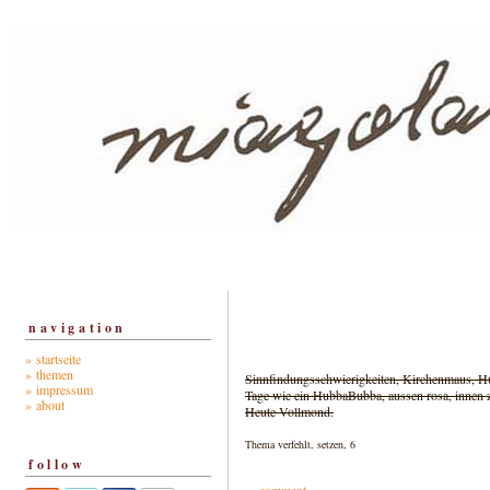
navigation
» startseite
» themen
Sinnfindungsschwierigkeiten, Kirchenmaus, H
» impressum
Tage wie ein HubbaBubba, aussen rosa, innen 
» about
Heute Vollmond.
Thema verfehlt, setzen, 6
follow