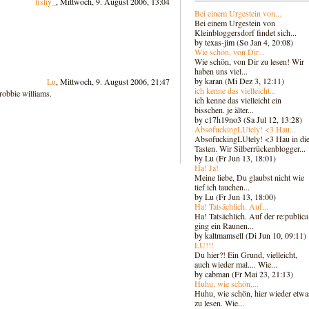
fishy_
, Mittwoch, 9. August 2006, 13:04
Bei einem Urgestein von...
Bei einem Urgestein von
Kleinbloggersdorf findet sich...
by texas-jim (So Jan 4, 20:08)
Wie schön, von Dir...
Wie schön, von Dir zu lesen! Wir
haben uns viel...
by karan (Mi Dez 3, 12:11)
Lu
, Mittwoch, 9. August 2006, 21:47
ich kenne das vielleicht...
robbie williams.
ich kenne das vielleicht ein
bisschen. je älter...
by c17h19no3 (Sa Jul 12, 13:28)
AbsofuckingLUtely! <3 Hau...
AbsofuckingLUtely! <3 Hau in di
Tasten. Wir Silberrückenblogger..
.
by Lu (Fr Jun 13, 18:01)
Ha! Ja!
Meine liebe, Du glaubst nicht wie
tief ich tauchen...
by Lu (Fr Jun 13, 18:00)
Ha! Tatsächlich. Auf...
Ha! Tatsächlich. Auf der re:publica
ging ein Raunen...
by kaltmamsell (Di Jun 10, 09:11)
LU!!!
Du hier?! Ein Grund, vielleicht,
auch wieder mal.... Wie...
by cabman (Fr Mai 23, 21:13)
Huhu, wie schön,...
Huhu, wie schön, hier wieder etwa
zu lesen. Wie...