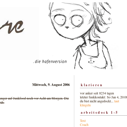
Mittwoch, 9. August 2006
klarieren
vor anker seit 8234 tagen
letzter funkkontakt: So Jan 4, 20:0
unger auf Junkfood noch vor Acht am Morgen. Die
du bist nicht angedockt...
laut
zäh.
klingeln
arbeitsdock 1-5
Text
Coach