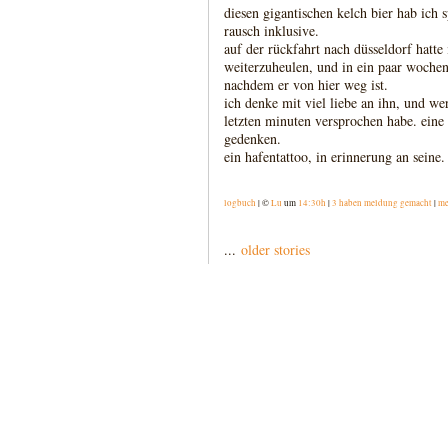
diesen gigantischen kelch bier hab ich s
rausch inklusive.
auf der rückfahrt nach düsseldorf hatte 
weiterzuheulen, und in ein paar wochen
nachdem er von hier weg ist.
ich denke mit viel liebe an ihn, und we
letzten minuten versprochen habe. eine 
gedenken.
ein hafentattoo, in erinnerung an seine.
logbuch
| ©
Lu
um
14:30h
|
3 haben meldung gemacht
|
me
...
older stories