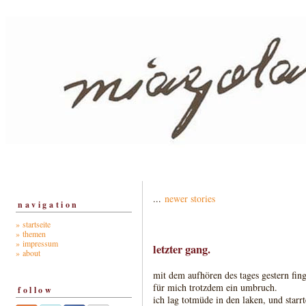
...
newer stories
navigation
» startseite
» themen
» impressum
letzter gang.
» about
mit dem aufhören des tages gestern fin
für mich trotzdem ein umbruch.
follow
ich lag totmüde in den laken, und starr