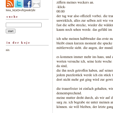
ziffern meines weckers an.
-klick-
luna_lu[at]web[punkt]de
00:00
der tag war also offiziell vorbei. die tr
suche
unwirklich, alles zur selben zeit wie vo
fast die selbe strecke, wieder die wälder
kaum noch sehen werde. das gefühl im b
ich sehe meinen halbbruder das erste mal
in der koje
bleibt einen kurzen moment die spucke
mittlerweile sieht. die augen, der mund
nix
es kommen immer mehr ins haus, und z
worten versuche ich, seine lezte woche 
da sind,
die ihn noch getroffen haben, auf seine
jedem puzzlestück werde ich ein stück 
dort nicht mehr gut ging wird zur gewis
die trauerfreier ist einfach gehalten, wi
dementsprechend.
meine mutter dreht durch, als wir auf d
sarg zu. ich begrabe sie unter meinen 
können. sie will bleiben, der letzte gang