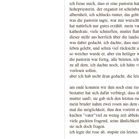
ich freue mich, dass er eine pastorin ha
hohepriesterin. der organist ist schein
albernheit, ich schlucks runter, das geht
was die pastorin sagte, war mir wurscht
hat natürlich nur gutes erzählt. mein va
kathedrale, viele schnieften, mutter fla
dieser stelle aus herrlich über die land
was dabei gedacht. ich dachte, dass mei
leben gelebt, und selten viel rücksicht
so weicher wurde er, aber ein heiliger w
die pastorin war fertig, alle beteten, i
zu all dem, ich dachte noch, ich hätte 
vorlesen sollen,
aber ich hab nicht dran gedacht, die letz
am ende konnten wir ihm noch eine riesi
bestatter hat sich dafür verbürgt, dass
mutter sanft, sie gab sich den letzten ru
mein bruder nahm zwei rosen aus dem ei
mal die möglichkeit, ihm den vortritt 
kuchen "vater"viel zu wenig zeit abbek
viele guckten fragend, seine ähnlichkeit
sie sich doch fragen.
ich legte die rose ab, stupste ein letzte