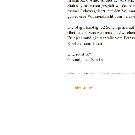
Stairway to heaven gespielt wurde. Ab
meines Lebens geleert, auf den Vollmo
gab es eine Vollmondnacht vom Feinste
Dienstag Fleisstag, 22 Seiten gehen a
sämtlichem, was weg musste. Zwische
Frühjahrsmüdigkeitsanfälle vom Feinst
Kopf auf dem Tisch.
Und sonst so?
Gesund, aber Scheiße.
logbuch
| ©
Lu
um
12:48h
|
2 haben meldung gemacht
|
me
...
older stories