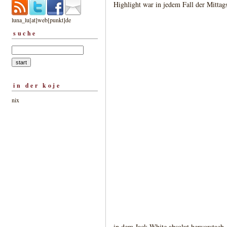
Highlight war in jedem Fall der Mittag
luna_lu[at]web[punkt]de
suche
in der koje
nix
in dem Jack White absolut hervorstach,