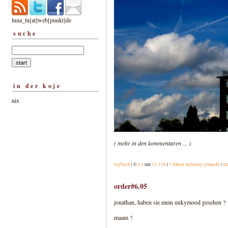
luna_lu[at]web[punkt]de
suche
in der koje
nix
( mehr in den kommentaren ... )
logbuch
| ©
Lu
um
23:31h
|
7 haben meldung gemacht
|
me
order#6.05
jonathan, haben sie mein unkymood gesehen ?
maam ?