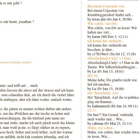
ie es mir geht ?
Bei einem Urgestein von...
Bei einem Urgestein von
Kleinbloggersdorf findet sich...
by texas-jim (So Jan 4, 20:08)
es mir heute, jonathan ?
Wie schön, von Dir...
Wie schön, von Dir zu lesen! Wir
haben uns viel...
by karan (Mi Dez 3, 12:11)
ich kenne das vielleicht...
ich kenne das vielleicht ein
bisschen. je älter...
by c17h19no3 (Sa Jul 12, 13:28)
AbsofuckingLUtely! <3 Hau...
AbsofuckingLUtely! <3 Hau in di
gemacht
|
meldung machen?
Tasten. Wir Silberrückenblogger..
.
by Lu (Fr Jun 13, 18:01)
Ha! Ja!
Meine liebe, Du glaubst nicht wie
tief ich tauchen...
er, und trifft auf ... mich.
by Lu (Fr Jun 13, 18:00)
eifen fressen die nässe auf der strasse und ich kann
Ha! Tatsächlich. Auf...
t zum schneiden dick, als ich durch die viertel fahre
Ha! Tatsächlich. Auf der re:publica
einbiegen, aber ich fahre weiter, einfach weiter,
ging ein Raunen...
by kaltmamsell (Di Jun 10, 09:11)
. die gärten zu meiner rechten duften alle anders,
LU!!!
z an, um das iPödchen aus der tasche zu holen und
Du hier?! Ein Grund, vielleicht,
erraschungen, die die triefend gute laune ins
auch wieder mal.... Wie...
on mal stehe, mache ich auch gleich noch das kleine
by cabman (Fr Mai 23, 21:13)
t, man weiß ja nie. es fängt stärker an zu regnen,
Huhu, wie schön,...
Huhu, wie schön, hier wieder etwa
hose hoch, höher und noch höher, weil der warme
zu lesen. Wie...
en anfühlt, nicht kalt sondern lebendig, und ich