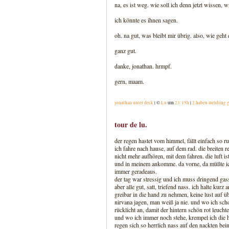
na, es ist weg. wie soll ich denn jetzt wissen, w
ich könnte es ihnen sagen.
oh. na gut, was bleibt mir übrig. also, wie geht 
ganz gut.
danke, jonathan. hrmpf.
gern, maam.
jonathan unter deck
| ©
Lu
um
23:15h
|
2 haben meldung 
tour de lu.
der regen hastet vom himmel, fällt einfach so runt
ich fahre nach hause, auf dem rad. die breiten r
nicht mehr aufhören, mit dem fahren. die luft is
und in meinem ankomme. da vorne, da müßte ich 
immer geradeaus.
der tag war stressig und ich muss dringend gassi
aber alle gut, satt, triefend nass. ich halte kur
greibar in die hand zu nehmen, keine lust auf üb
nirvana jagen, man weiß ja nie. und wo ich sch
rücklicht an, damit der hintern schön rot leuchte
und wo ich immer noch stehe, krempel ich die 
regen sich so herrlich nass auf den nackten bein