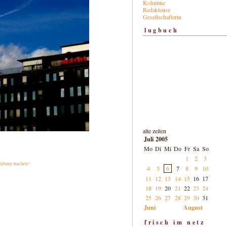
Kolumne
Redakteuse
Gesellschafterin
lugbuch
alte zeiten
Juli 2005
Mo
Di
Mi
Do
Fr
Sa
So
1
2
3
ldung machen?
4
5
6
7
8
9
10
11
12
13
14
15
16
17
18
19
20
21
22
23
24
25
26
27
28
29
30
31
Juni
August
frisch im netz