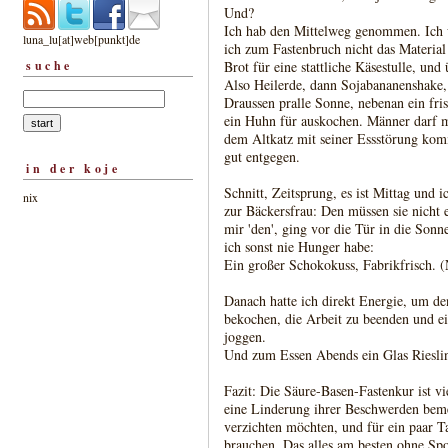
Und?
Ich hab den Mittelweg genommen. Ich wuß
luna_lu[at]web[punkt]de
ich zum Fastenbruch nicht das Material p
suche
Brot für eine stattliche Käsestulle, und
Also Heilerde, dann Sojabananenshake,
Draussen pralle Sonne, nebenan ein fris
ein Huhn für auskochen. Männer darf ma
dem Altkatz mit seiner Essstörung kom
gut entgegen.
in der koje
Schnitt, Zeitsprung, es ist Mittag und 
nix
zur Bäckersfrau: Den müssen sie nicht e
mir 'den', ging vor die Tür in die Sonn
ich sonst nie Hunger habe:
Ein großer Schokokuss, Fabrikfrisch.
Danach hatte ich direkt Energie, um d
bekochen, die Arbeit zu beenden und e
joggen.
Und zum Essen Abends ein Glas Riesling,
Fazit: Die Säure-Basen-Fastenkur ist viel
eine Linderung ihrer Beschwerden bem
verzichten möchten, und für ein paar T
brauchen. Das alles am besten ohne S