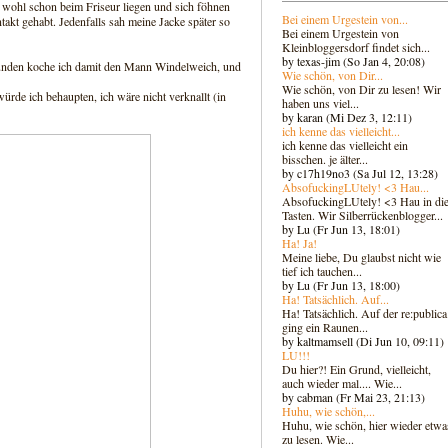
e wohl schon beim Friseur liegen und sich föhnen
Bei einem Urgestein von...
akt gehabt. Jedenfalls sah meine Jacke später so
Bei einem Urgestein von
Kleinbloggersdorf findet sich...
by texas-jim (So Jan 4, 20:08)
Stunden koche ich damit den Mann Windelweich, und
Wie schön, von Dir...
Wie schön, von Dir zu lesen! Wir
würde ich behaupten, ich wäre nicht verknallt (in
haben uns viel...
by karan (Mi Dez 3, 12:11)
ich kenne das vielleicht...
ich kenne das vielleicht ein
bisschen. je älter...
by c17h19no3 (Sa Jul 12, 13:28)
AbsofuckingLUtely! <3 Hau...
AbsofuckingLUtely! <3 Hau in di
Tasten. Wir Silberrückenblogger..
.
by Lu (Fr Jun 13, 18:01)
Ha! Ja!
Meine liebe, Du glaubst nicht wie
tief ich tauchen...
by Lu (Fr Jun 13, 18:00)
Ha! Tatsächlich. Auf...
Ha! Tatsächlich. Auf der re:publica
ging ein Raunen...
by kaltmamsell (Di Jun 10, 09:11)
LU!!!
Du hier?! Ein Grund, vielleicht,
auch wieder mal.... Wie...
by cabman (Fr Mai 23, 21:13)
Huhu, wie schön,...
Huhu, wie schön, hier wieder etwa
zu lesen. Wie...