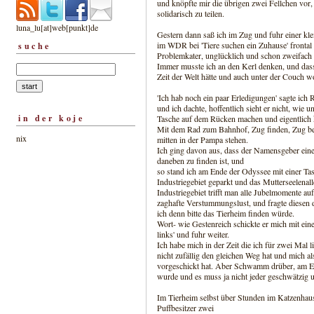
und knöpfte mir die übrigen zwei Fellchen vor,
solidarisch zu teilen.
luna_lu[at]web[punkt]de
Gestern dann saß ich im Zug und fuhr einer kle
im WDR bei 'Tiere suchen ein Zuhause' frontal 
suche
Problemkater, unglücklich und schon zweifach 
Immer musste ich an den Kerl denken, und dass 
Zeit der Welt hätte und auch unter der Couch w
'Ich hab noch ein paar Erledigungen' sagte ich
und ich dachte, hoffentlich sieht er nicht, wi
in der koje
Tasche auf dem Rücken machen und eigentlich 
Mit dem Rad zum Bahnhof, Zug finden, Zug b
nix
mitten in der Pampa stehen.
Ich ging davon aus, dass der Namensgeber einer
daneben zu finden ist, und
so stand ich am Ende der Odyssee mit einer Tas
Industriegebiet geparkt und das Mutterseelena
Industriegebiet trifft man alle Jubelmomente a
zaghafte Verstummungslust, und fragte diesen 
ich denn bitte das Tierheim finden würde.
Wort- wie Gestenreich schickte er mich mit ein
links' und fuhr weiter.
Ich habe mich in der Zeit die ich für zwei Mal
nicht zufällig den gleichen Weg hat und mich 
vorgeschickt hat. Aber Schwamm drüber, am Ende
wurde und es muss ja nicht jeder geschwätzig u
Im Tierheim selbst über Stunden im Katzenhaus
Puffbesitzer zwei