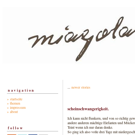
...
newer stories
navigation
» startseite
» themen
» impressum
scheinschwangerigkeit.
» about
Ich kann nicht flunkern, und von so richtig gew
andere anderen mächtige Elefanten und Mücken
Teint wenn ich nur daran denke.
follow
So ging ich also volle drei Tage mit niederge