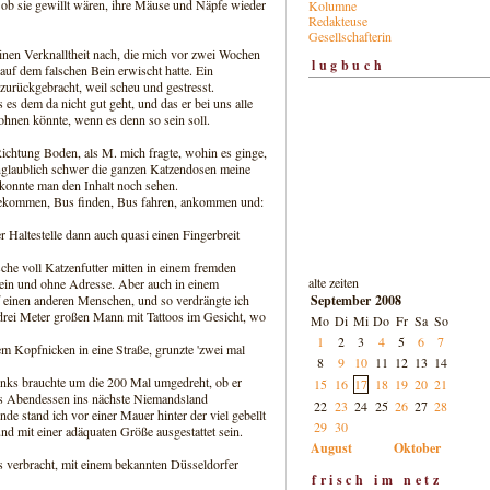
 ob sie gewillt wären, ihre Mäuse und Näpfe wieder
Kolumne
Redakteuse
Gesellschafterin
inen Verknalltheit nach, die mich vor zwei Wochen
lugbuch
auf dem falschen Bein erwischt hatte. Ein
zurückgebracht, weil scheu und gestresst.
es dem da nicht gut geht, und das er bei uns alle
ohnen könnte, wenn es denn so sein soll.
 Richtung Boden, als M. mich fragte, wohin es ginge,
e unglaublich schwer die ganzen Katzendosen meine
konnte man den Inhalt noch sehen.
ekommen, Bus finden, Bus fahren, ankommen und:
 Haltestelle dann auch quasi einen Fingerbreit
che voll Katzenfutter mitten in einem fremden
alte zeiten
llein und ohne Adresse. Aber auch in einem
September 2008
uf einen anderen Menschen, und so verdrängte ich
drei Meter großen Mann mit Tattoos im Gesicht, wo
Mo
Di
Mi
Do
Fr
Sa
So
1
2
3
4
5
6
7
em Kopfnicken in eine Straße, grunzte 'zwei mal
8
9
10
11
12
13
14
 links brauchte um die 200 Mal umgedreht, ob er
15
16
17
18
19
20
21
als Abendessen ins nächste Niemandsland
22
23
24
25
26
27
28
 stand ich vor einer Mauer hinter der viel gebellt
29
30
nd mit einer adäquaten Größe ausgestattet sein.
August
Oktober
 verbracht, mit einem bekannten Düsseldorfer
frisch im netz