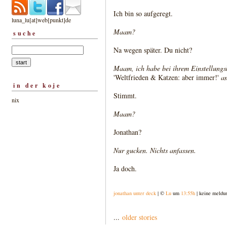
Ich bin so aufgeregt.
luna_lu[at]web[punkt]de
Maam?
suche
Na wegen später. Du nicht?
Maam, ich habe bei ihrem Einstellung
'Weltfrieden & Katzen: aber immer!'
an
in der koje
Stimmt.
nix
Maam?
Jonathan?
Nur gucken. Nichts anfassen.
Ja doch.
jonathan unter deck
| ©
Lu
um
13:55h
| keine meldu
...
older stories