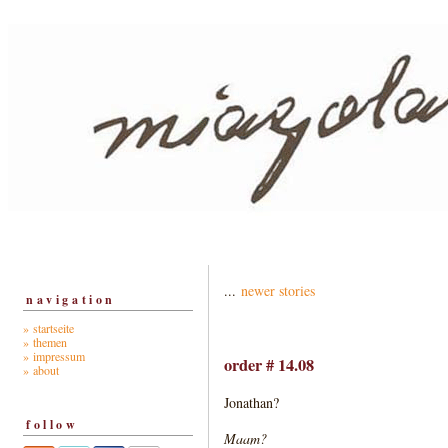
...
newer stories
navigation
» startseite
» themen
» impressum
order # 14.08
» about
Jonathan?
follow
Maam?