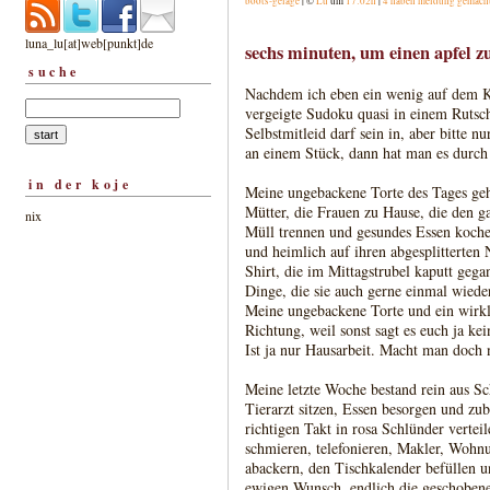
boots-gelage
| ©
Lu
um
17:02h
|
4 haben meldung gemach
luna_lu[at]web[punkt]de
sechs minuten, um einen apfel zu
suche
Nachdem ich eben ein wenig auf dem Kl
vergeigte Sudoku quasi in einem Rutsch
Selbstmitleid darf sein in, aber bitte 
an einem Stück, dann hat man es durch 
in der koje
Meine ungebackene Torte des Tages geh
Mütter, die Frauen zu Hause, die den 
nix
Müll trennen und gesundes Essen koche
und heimlich auf ihren abgesplitterten 
Shirt, die im Mittagstrubel kaputt geg
Dinge, die sie auch gerne einmal wiede
Meine ungebackene Torte und ein wirkl
Richtung, weil sonst sagt es euch ja kei
Ist ja nur Hausarbeit. Macht man doch 
Meine letzte Woche bestand rein aus S
Tierarzt sitzen, Essen besorgen und zu
richtigen Takt in rosa Schlünder verte
schmieren, telefonieren, Makler, Wohn
abackern, den Tischkalender befüllen u
ewigen Wunsch, endlich die geschobene