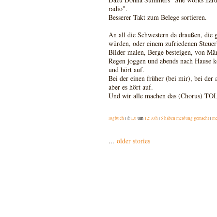
radio".
Besserer Takt zum Belege sortieren.
An all die Schwestern da draußen, die g
würden, oder einem zufriedenen Steuerb
Bilder malen, Berge besteigen, von Män
Regen joggen und abends nach Hause 
und hört auf.
Bei der einen früher (bei mir), bei der
aber es hört auf.
Und wir alle machen das (Chorus) TO
logbuch
| ©
Lu
um
12:33h
|
5 haben meldung gemacht
|
me
...
older stories