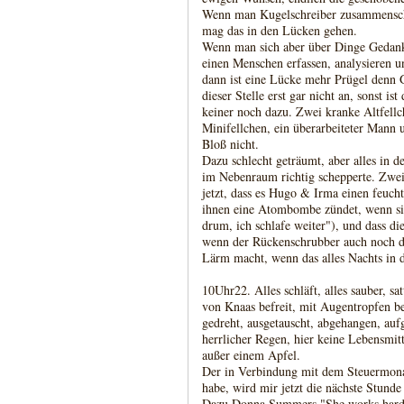
Wenn man Kugelschreiber zusammenschr
mag das in den Lücken gehen.
Wenn man sich aber über Dinge Gedank
einen Menschen erfassen, analysieren u
dann ist eine Lücke mehr Prügel denn 
dieser Stelle erst gar nicht an, sonst is
keiner noch dazu. Zwei kranke Altfellc
Minifellchen, ein überarbeiteter Mann 
Bloß nicht.
Dazu schlecht geträumt, aber alles in 
im Nebenraum richtig schepperte. Zwei
jetzt, dass es Hugo & Irma einen feucht
ihnen eine Atombombe zündet, wenn si
drum, ich schlafe weiter"), und dass di
wenn der Rückenschrubber auch noch dr
Lärm macht, wenn das alles Nachts in 
10Uhr22. Alles schläft, alles sauber, s
von Knaas befreit, mit Augentropfen bef
gedreht, ausgetauscht, abgehangen, auf
herrlicher Regen, hier keine Lebensmitt
außer einem Apfel.
Der in Verbindung mit dem Steuermona
habe, wird mir jetzt die nächste Stund
Dazu Donna Summers "She works hard 