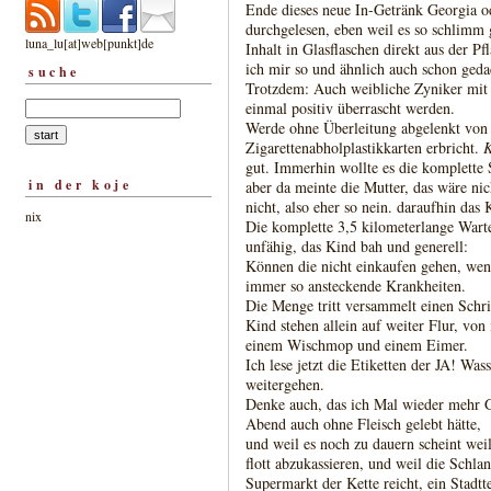
Ende dieses neue In-Getränk Georgia o
durchgelesen, eben weil es so schlimm 
luna_lu[at]web[punkt]de
Inhalt in Glasflaschen direkt aus der Pfl
ich mir so und ähnlich auch schon geda
suche
Trotzdem: Auch weibliche Zyniker mit
einmal positiv überrascht werden.
Werde ohne Überleitung abgelenkt von 
Zigarettenabholplastikkarten erbricht.
K
gut. Immerhin wollte es die komplette 
in der koje
aber da meinte die Mutter, das wäre nic
nicht, also eher so nein. daraufhin das
nix
Die komplette 3,5 kilometerlange Warte
unfähig, das Kind bah und generell:
Können die nicht einkaufen gehen, wen
immer so ansteckende Krankheiten.
Die Menge tritt versammelt einen Schr
Kind stehen allein auf weiter Flur, v
einem Wischmop und einem Eimer.
Ich lese jetzt die Etiketten der JA! Was
weitergehen.
Denke auch, das ich Mal wieder mehr G
Abend auch ohne Fleisch gelebt hätte,
und weil es noch zu dauern scheint weil
flott abzukassieren, und weil die Schla
Supermarkt der Kette reicht, ein Stadtt