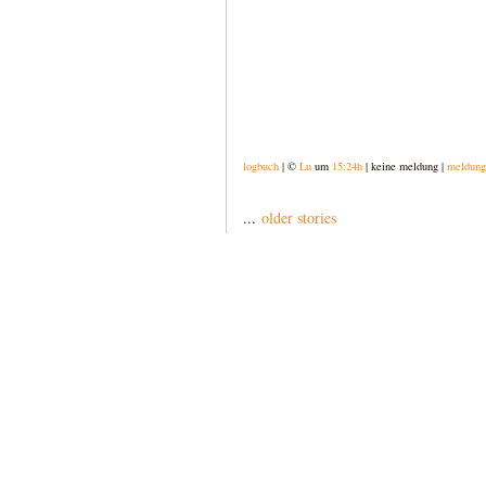
logbuch
| ©
Lu
um
15:24h
| keine meldung |
meldung
...
older stories