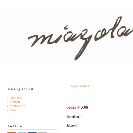
...
newer stories
navigation
» startseite
» themen
» impressum
order # 3.08
» about
Jonathan?
Maam?
follow