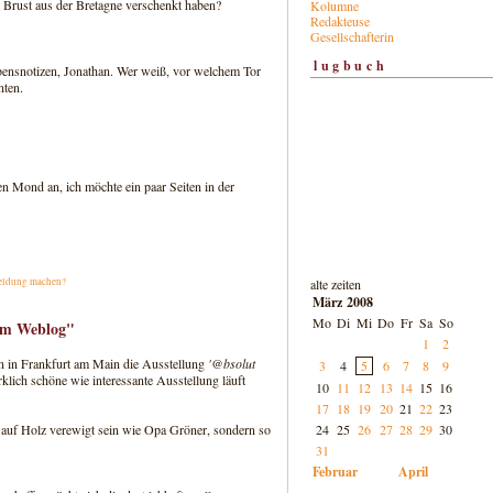
ne Brust aus der Bretagne verschenkt haben?
Kolumne
Redakteuse
Gesellschafterin
lugbuch
 Lebensnotizen, Jonathan. Wer weiß, vor welchem Tor
nten.
 Mond an, ich möchte ein paar Seiten in der
alte zeiten
eldung machen?
März 2008
Mo
Di
Mi
Do
Fr
Sa
So
um Weblog"
1
2
 in Frankfurt am Main die Ausstellung
'@bsolut
3
4
5
6
7
8
9
rklich schöne wie interessante Ausstellung läuft
10
11
12
13
14
15
16
17
18
19
20
21
22
23
24
25
26
27
28
29
30
t auf Holz verewigt sein wie Opa Gröner, sondern so
31
Februar
April