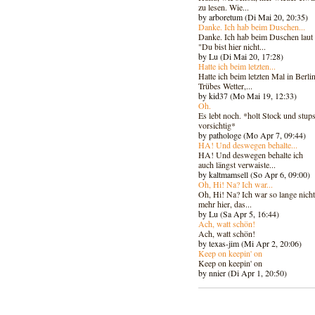
zu lesen. Wie...
by arboretum (Di Mai 20, 20:35)
Danke. Ich hab beim Duschen...
Danke. Ich hab beim Duschen laut
"Du bist hier nicht...
by Lu (Di Mai 20, 17:28)
Hatte ich beim letzten...
Hatte ich beim letzten Mal in Berlin
Trübes Wetter,...
by kid37 (Mo Mai 19, 12:33)
Oh.
Es lebt noch. *holt Stock und stups
vorsichtig*
by pathologe (Mo Apr 7, 09:44)
HA! Und deswegen behalte...
HA! Und deswegen behalte ich
auch längst verwaiste...
by kaltmamsell (So Apr 6, 09:00)
Oh, Hi! Na? Ich war...
Oh, Hi! Na? Ich war so lange nicht
mehr hier, das...
by Lu (Sa Apr 5, 16:44)
Ach, watt schön!
Ach, watt schön!
by texas-jim (Mi Apr 2, 20:06)
Keep on keepin' on
Keep on keepin' on
by nnier (Di Apr 1, 20:50)