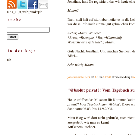
Jonathan, hast Du registriert, das wir heute ei
Maam?
luna_lu[at]web[punkt]de
Dann stell halt auf stur, aber notier es in die
suche
wir diese Info noch einmal gut gebrauchen kön
Sicher, Maam. Notiere:
*Brust, *Bretagne, *Tor, *Himmelhilf.
Wünsche eine gute Nacht, Maam.
in der koje
Gute Nacht, Jonathan. Und machen Sie noch den
Bibel...
nix
Sehr witzig Maam.
jonathan unter deck
| ©
Lu
um
23:00h
| keine meldung |
m
"@bsolut privat?! Vom Tagebuch z
Heute eröffnet das Museum für Kommunikation
privat?! Vom Tagebuch zum Weblog'
. Diese wi
dann vom 06.03. bis 14.9.2008.
Mein Blog wird dort nicht gedruckt, auch nich
ausgestellt, wie man es kennt-
Auf einem Rechner.