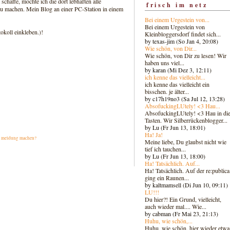
 schaffe, möchte ich die dort lebhaften alle
frisch im netz
zu machen. Mein Blog an einer PC-Station in einem
Bei einem Urgestein von...
Bei einem Urgestein von
okoll einkleben.)!
Kleinbloggersdorf findet sich...
by texas-jim (So Jan 4, 20:08)
Wie schön, von Dir...
Wie schön, von Dir zu lesen! Wir
haben uns viel...
by karan (Mi Dez 3, 12:11)
ich kenne das vielleicht...
ich kenne das vielleicht ein
bisschen. je älter...
by c17h19no3 (Sa Jul 12, 13:28)
AbsofuckingLUtely! <3 Hau...
AbsofuckingLUtely! <3 Hau in di
Tasten. Wir Silberrückenblogger..
.
by Lu (Fr Jun 13, 18:01)
Ha! Ja!
|
meldung machen?
Meine liebe, Du glaubst nicht wie
tief ich tauchen...
by Lu (Fr Jun 13, 18:00)
Ha! Tatsächlich. Auf...
Ha! Tatsächlich. Auf der re:publica
ging ein Raunen...
by kaltmamsell (Di Jun 10, 09:11)
LU!!!
Du hier?! Ein Grund, vielleicht,
auch wieder mal.... Wie...
by cabman (Fr Mai 23, 21:13)
Huhu, wie schön,...
Huhu, wie schön, hier wieder etwa