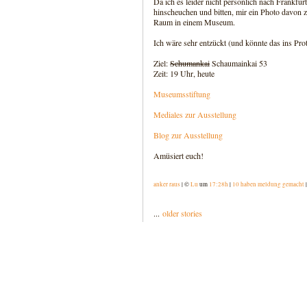
Da ich es leider nicht persönlich nach Frankfurt
hinscheuchen und bitten, mir ein Photo davon 
Raum in einem Museum.
Ich wäre sehr entzückt (und könnte das ins Prot
Ziel:
Schumankai
Schaumainkai 53
Zeit: 19 Uhr, heute
Museumsstiftung
Mediales zur Ausstellung
Blog zur Ausstellung
Amüsiert euch!
anker raus
| ©
Lu
um
17:28h
|
10 haben meldung gemacht
...
older stories