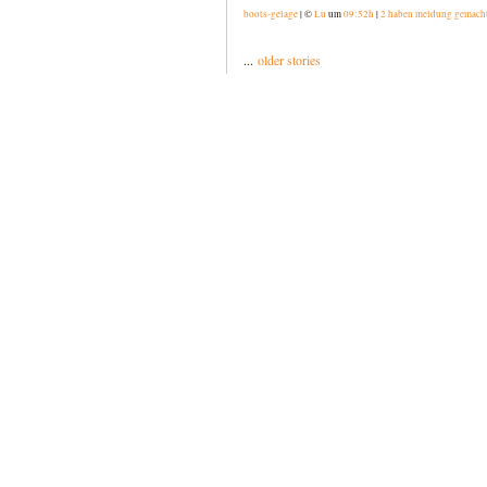
boots-gelage
| ©
Lu
um
09:52h
|
2 haben meldung gemach
...
older stories