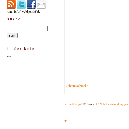
luna_lu[at]web[punkt]de
suche
in der koje
nix
schaumschlacht
weltmitbringsel
| ©
Lu
um
11:37h
|
6 haben meldung gem
♥