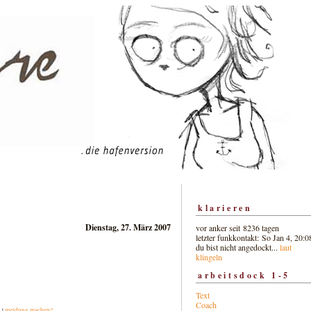
klarieren
Dienstag, 27. März 2007
vor anker seit 8236 tagen
letzter funkkontakt: So Jan 4, 20:0
du bist nicht angedockt...
laut
klingeln
arbeitsdock 1-5
Text
Coach
t
|
meldung machen?