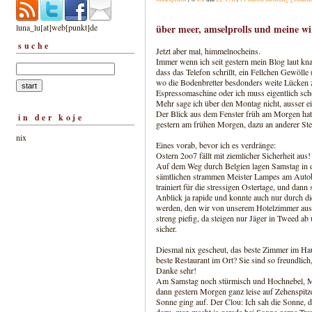
luna_lu[at]web[punkt]de
über meer, amselprolls und meine wir
suche
Jetzt aber mal, himmelnocheins.
Immer wenn ich seit gestern mein Blog laut kna
dass das Telefon schrillt, ein Fellchen Gewölle (
wo die Bodenbretter besdonders weite Lücken z
Espressomaschine oder ich muss eigentlich sc
Mehr sage ich über den Montag nicht, ausser e
Der Blick aus dem Fenster früh am Morgen hat 
in der koje
gestern am frühen Morgen, dazu an anderer Ste
nix
Eines vorab, bevor ich es verdränge:
Ostern 2oo7 fällt mit ziemlicher Sicherheit aus!
Auf dem Weg durch Belgien lagen Samstag in de
sämtlichen strammen Meister Lampes am Autobah
trainiert für die stressigen Ostertage, und dan
Anblick ja rapide und konnte auch nur durch di
werden, den wir von unserem Hotelzimmer aus ha
streng piefig, da steigen nur Jäger in Tweed ab 
sicher.
Diesmal nix gescheut, das beste Zimmer im H
beste Restaurant im Ort? Sie sind so freundlich
Danke sehr!
Am Samstag noch stürmisch und Hochnebel, M
dann gestern Morgen ganz leise auf Zehenspitz
Sonne ging auf. Der Clou: Ich sah die Sonne, d