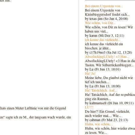
nds mit.
Bei einem Urgestein von...
Bei einem Urgestein von
Kleinbloggersdorf findet sich...
by texas-jim (So Jan 4, 20:08)
Wie schön, von Dir...
Wie schön, von Dir zu lesen! Wir
haben uns viel...
by karan (Mi Dez 3, 12:11)
ich kenne das vielleicht...
ich kenne das vielleicht ein
bisschen. je älter...
by c17h19no3 (Sa Jul 12, 13:28)
AbsofuckingLUtely! <3 Hau...
AbsofuckingLUtely! <3 Hau in di
Tasten. Wir Silberrückenblogger..
.
by Lu (Fr Jun 13, 18:01)
Ha! Ja!
Meine liebe, Du glaubst nicht wie
tief ich tauchen...
by Lu (Fr Jun 13, 18:00)
Ha! Tatsächlich. Auf...
Ha! Tatsächlich. Auf der re:publica
ging ein Raunen...
by kaltmamsell (Di Jun 10, 09:11)
LU!!!
hals einen Meter Luftlinie von mir die Gegend
Du hier?! Ein Grund, vielleicht,
auch wieder mal.... Wie...
len!' sagte ich zu M., der langsam wach wurde, ein
by cabman (Fr Mai 23, 21:13)
Huhu, wie schön,...
Huhu, wie schön, hier wieder etwa
zu lesen. Wie...