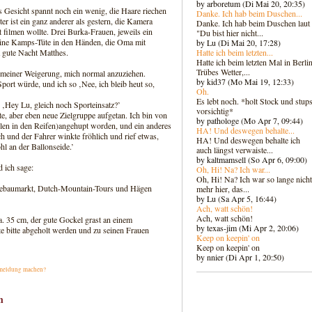
by arboretum (Di Mai 20, 20:35)
 Gesicht spannt noch ein wenig, die Haare riechen
Danke. Ich hab beim Duschen...
er ist ein ganz anderer als gestern, die Kamera
Danke. Ich hab beim Duschen laut
st filmen wollte. Drei Burka-Frauen, jeweils ein
"Du bist hier nicht...
 eine Kamps-Tüte in den Händen, die Oma mit
by Lu (Di Mai 20, 17:28)
Hatte ich beim letzten...
 gute Nacht Matthes.
Hatte ich beim letzten Mal in Berlin
Trübes Wetter,...
d meiner Weigerung, mich normal anzuziehen.
by kid37 (Mo Mai 19, 12:33)
ort würde, und ich so ‚Nee, ich bleib heut so,
Oh.
Es lebt noch. *holt Stock und stups
 ‚Hey Lu, gleich noch Sporteinsatz?’
vorsichtig*
te, aber eben neue Zielgruppe aufgetan. Ich bin von
by pathologe (Mo Apr 7, 09:44)
ilen in den Reifen)angehupt worden, und ein anderes
HA! Und deswegen behalte...
ich und der Fahrer winkte fröhlich und rief etwas,
HA! Und deswegen behalte ich
hl an der Ballonseide.’
auch längst verwaiste...
by kaltmamsell (So Apr 6, 09:00)
 ich sage:
Oh, Hi! Na? Ich war...
Oh, Hi! Na? Ich war so lange nicht
agebaumarkt, Dutch-Mountain-Tours und Hägen
mehr hier, das...
by Lu (Sa Apr 5, 16:44)
Ach, watt schön!
Ach, watt schön!
. 35 cm, der gute Gockel grast an einem
by texas-jim (Mi Apr 2, 20:06)
 bitte abgeholt werden und zu seinen Frauen
Keep on keepin' on
Keep on keepin' on
by nnier (Di Apr 1, 20:50)
meldung machen?
h