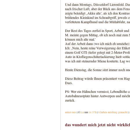
Und dann Montags, Düsseldorf Lierenfeld. Das
nach frischer Luft, aber der Blick aus dem Fenst
zeigte beleidigt ‚Akku alle’, als ich den Kontra
brüllendes Kleinkind im Schraubgriff, jeweils
verfettetem Kampfhund und die Müllabfuhr, na
Der Rest des Tages zerfiel in Sport, Arbeit un
M. meinte gegen Mittag, ob ich noch mal zum Sp
können mich alle mal.’
Auf der Arbeit dann (wo ich mich eh umziehe):
Ich: ‚Nein, heute reine Verweigerung der Etiket
einem Golf GTI (tiefer gelegt mit 2-Meter-Prof
Auto in Klofliegenschillerlackierung hielt seitl
was ich mit steinernder Miene konterte. Lag wo
Heute Dienstag, die Sonne sitzt immer noch und
Diese Beitrag würde Ihnen präsentiert von H
Dazs.
PS: Wer ein Hähnchen vermisst, Lebendhöhe ca
Autobahnrastplatz hinter Antwerpen und möchte
zurück.
anker raus
| ©
Lu
um
14:57h
|
8 haben meldung gemacht
|
das wundert mich jetzt nicht wirklic