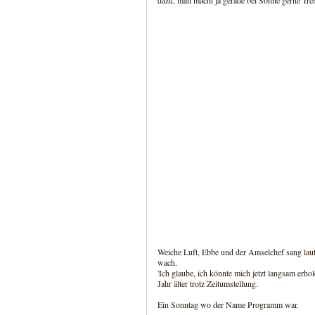
dazu, man macht ja gerade bei Sonne gerne Tre
Weiche Luft, Ebbe und der Amselchef sang laut
wach.
'Ich glaube, ich könnte mich jetzt langsam erho
Jahr älter trotz Zeitumstellung.
Ein Sonntag wo der Name Programm war.