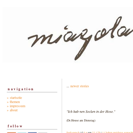
...
newer stories
navigation
» startseite
» themen
» impressum
» about
"Ich hab nen Socken in der Hose."
(Dr.House am Dienstag)
follow
funkspruch
| ©
Lu
um
22:17h
|
11 haben meldung gemach