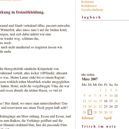
Kolumne
Redakteuse
Gesellschafterin
kung in freizeitkleidung.
lugbuch
rzend und Staub verteilend öffne, passiert entweder,
Winterfell, alles muss raus!) auf die Stellen kotzt,
eigen, und sich dabei anhört wie eine
hon wieder weg, schlimm das.
ins noch:
mich nicht annähernd so reagieren lassen wie
lle mehr.
r Herrgottsfrüh sämtliche Körperteile von
nrand verteilt, alles locker 10Pfünder, allesamt
alte zeiten
n so was. Meine Laune sinkt bei so einem Ragout-
März 2007
esen wirklich tollen Meerblick wieder ausgeglichen
Mo
Di
Mi
Do
Fr
Sa
So
tten. Hotel, nicht die vorgebloggte Villa, die war
1
2
3
4
und essen abends die letzten Hasen, so viel ist
5
6
7
8
9
10
11
12
13
14
15
16
17
18
aus? Her damit, wo muss man unterschreiben? Das
19
20
21
22
23
24
25
, und reservieren uns einen Tisch gegen halb acht?
26
27
28
29
30
31
eilengänge am Meer entlang, Essen und Essen, und
Februar
April
en zum Balkon, die Vorhänge geöffnet und die
er Himmel strahlend blau, hier der passende Film
frisch im netz