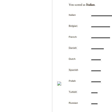
You scored as
Italian
.
Italian
Belgian
French
Danish
Dutch
Spanish
Polish
Turkish
Russian