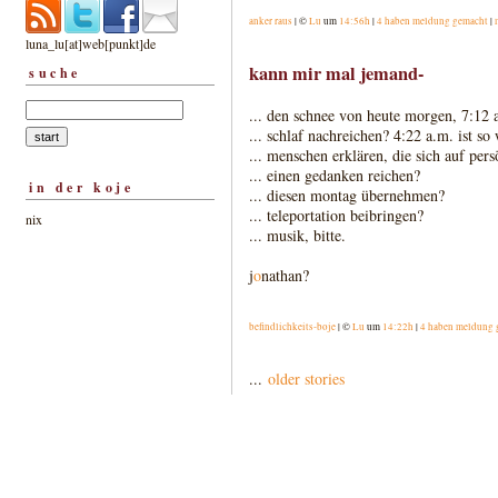
anker raus
| ©
Lu
um
14:56h
|
4 haben meldung gemacht
|
luna_lu[at]web[punkt]de
kann mir mal jemand-
suche
... den schnee von heute morgen, 7:12 
... schlaf nachreichen? 4:22 a.m. ist so
... menschen erklären, die sich auf per
... einen gedanken reichen?
in der koje
... diesen montag übernehmen?
... teleportation beibringen?
nix
... musik, bitte.
j
o
nathan?
befindlichkeits-boje
| ©
Lu
um
14:22h
|
4 haben meldung 
...
older stories