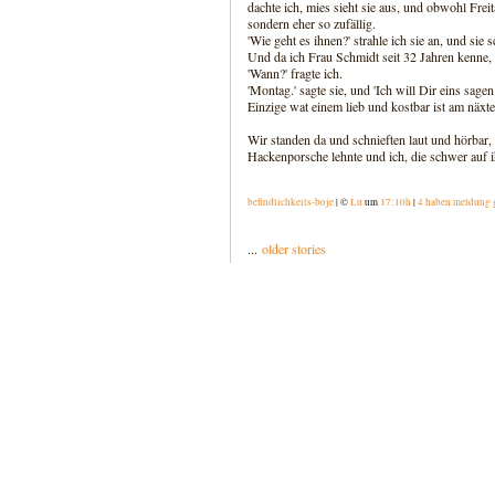
dachte ich, mies sieht sie aus, und obwohl Frei
sondern eher so zufällig.
'Wie geht es ihnen?' strahle ich sie an, und sie 
Und da ich Frau Schmidt seit 32 Jahren kenne, 
'Wann?' fragte ich.
'Montag.' sagte sie, und 'Ich will Dir eins sag
Einzige wat einem lieb und kostbar ist am näxte
Wir standen da und schnieften laut und hörbar,
Hackenporsche lehnte und ich, die schwer auf 
befindlichkeits-boje
| ©
Lu
um
17:10h
|
4 haben meldung 
...
older stories