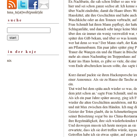
Ex-Nachbarin, die sah schon früher so aus wie h
hier und sei schon ganze sechse alt. Ich kenne 
über Nacht eindrehte, damit die Haare übers Wo
luna_lu[at]web[punkt]de
Hauskittel, alle ihre Geschichten und habe auch
Waschküche oder an den Tonnen verbracht, auf 
suche
Frau Schmidt hat ihren Mann gepflegt, der hatt
Schlaganfälle, und danach sehr lange keine Mei
über den sie immer ein wenig verzweifelt war, w
später den Gilb bekam, und über so was konnte
wer hat denn so was? Der Mann starb, der Kate
am Pflaumenbaum. Ein paar jahre später ging P
in der koje
Trauer die Wangen ein und die Haare in Büscheln
mehr als einen Nachmittag im Treppenhaus auf F
nix
Kater ins Haus holen, es gäbe so viele, die ein
vom Ende abschrecken lassen sollte, das sagte i
Kurz darauf packte sie ihren Hackenporsche lee
einer Announce. Als sie zu Hause die Tasche a
ein.
'Dat wird bei dem späta auch wieder so was, d
dem jetzt schon an.' sagte Frau Schmidt, und 
Als ich ein paar Jahre später auszog, ging ich
wieder die alten Geschichten anzuhören, mit K
und mit Max zwischen den Händen. Ich mag dies
Geister der Toten glaubt, die in Schmetterlinge
seiner Beisetzung sogar bis ins China-Restauran
ihre Regelmäßigkeit, ihre sich wiederholenden 
Und deswegen musste ich heute morgen an sie de
erwartete, dass ich sie dort treffen würde, ir
Getroffen habe ich sie etwas später, auf einer g