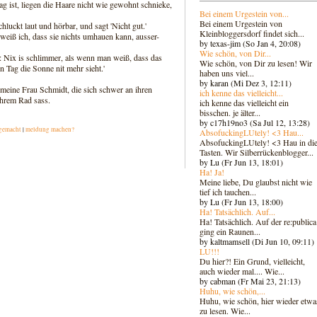
tag ist, liegen die Haare nicht wie gewohnt schnieke,
Bei einem Urgestein von...
Bei einem Urgestein von
schluckt laut und hörbar, und sagt 'Nicht gut.'
Kleinbloggersdorf findet sich...
weiß ich, dass sie nichts umhauen kann, ausser-
by texas-jim (So Jan 4, 20:08)
Wie schön, von Dir...
en: Nix is schlimmer, als wenn man weiß, dass das
Wie schön, von Dir zu lesen! Wir
n Tag die Sonne nit mehr sieht.'
haben uns viel...
by karan (Mi Dez 3, 12:11)
 meine Frau Schmidt, die sich schwer an ihren
ich kenne das vielleicht...
ihrem Rad sass.
ich kenne das vielleicht ein
bisschen. je älter...
by c17h19no3 (Sa Jul 12, 13:28)
gemacht
|
meldung machen?
AbsofuckingLUtely! <3 Hau...
AbsofuckingLUtely! <3 Hau in di
Tasten. Wir Silberrückenblogger..
.
by Lu (Fr Jun 13, 18:01)
Ha! Ja!
Meine liebe, Du glaubst nicht wie
tief ich tauchen...
by Lu (Fr Jun 13, 18:00)
Ha! Tatsächlich. Auf...
Ha! Tatsächlich. Auf der re:publica
ging ein Raunen...
by kaltmamsell (Di Jun 10, 09:11)
LU!!!
Du hier?! Ein Grund, vielleicht,
auch wieder mal.... Wie...
by cabman (Fr Mai 23, 21:13)
Huhu, wie schön,...
Huhu, wie schön, hier wieder etwa
zu lesen. Wie...