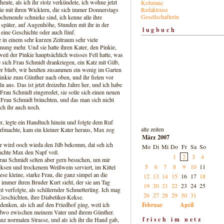
eute, als ich ihr stolz verkündete, ich wohne jetzt
Kolumne
Redakteuse
sie mit ihren Wicklern, die sich immer Donnerstags
Gesellschafterin
chenende schnieke sind, ich kenne alle ihre
 später, auf Augenhöhe, Stunden mit ihr in der
lugbuch
eine Geschichte oder auch fünf.
e in einem sehr kurzen Zeitraum sehr viele
nung mehr. Und sie hatte ihren Kater, den Pinkie,
eil der Pinkie hauptsächlich weisses Fell hatte, was
 sich Frau Schmidt drankriegen, ein Katz mit Gilb,
r blieb, wir heulten zusammen ein wenig im Garten
inkie zum Günther nach oben, und ihr fielen vor
 aus. Das ist jetzt dreizehn Jahre her, und ich habe
rau Schmidt eingeredet, sie solle sich einen neuen
e Frau Schmidt bräuchten, und das man sich nicht
ch ihr auch noch.
r, legte ein Handtuch hinein und folgte dem Ruf
alte zeiten
ufmachte, kam ein kleiner Kater heraus, Max zog
März 2007
er wird ooch wieda den Jilb bekomm, dat seh ich
Mo
Di
Mi
Do
Fr
Sa
So
machte Max den Napf voll.
1
2
3
4
 Frau Schmidt selten aber gern besuchen, um mir
5
6
7
8
9
10
11
eksen und trockenem Weißwein serviert, im Kittel
e kleine, starke Frau, die ganz simpel an die
12
13
14
15
16
17
18
n immer ihren Bruder Kurt sieht, der sie am Tag
19
20
21
22
23
24
25
t verfolgte, als schillernder Schmetterling. Ich mag
26
27
28
29
30
31
Geschichten, ihre Diabetiker-Kekse.
Februar
April
nken, als ich auf den Friedhof ging, weil ich
gendwo zwischen meinem Vater und ihrem Günther.
frisch im netz
anz normalen Strasse, und als ich ihr die Hand gab,