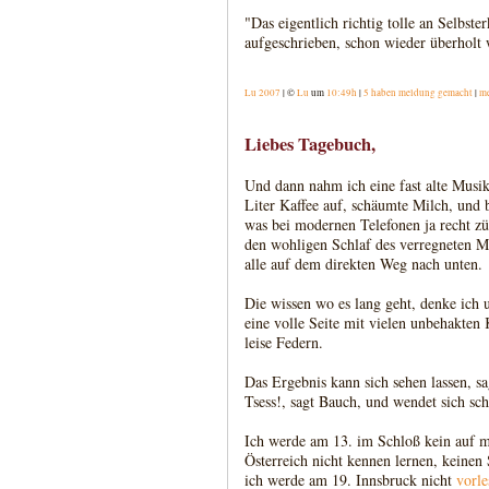
"Das eigentlich richtig tolle an Selbster
aufgeschrieben, schon wieder überholt
Lu 2007
| ©
Lu
um
10:49h
|
5 haben meldung gemacht
|
m
Liebes Tagebuch,
Und dann nahm ich eine fast alte Mus
Liter Kaffee auf, schäumte Milch, und b
was bei modernen Telefonen ja recht zü
den wohligen Schlaf des verregneten M
alle auf dem direkten Weg nach unten.
Die wissen wo es lang geht, denke ich 
eine volle Seite mit vielen unbehakten 
leise Federn.
Das Ergebnis kann sich sehen lassen, s
Tsess!, sagt Bauch, und wendet sich sch
Ich werde am 13. im Schloß kein auf mi
Österreich nicht kennen lernen, keinen
ich werde am 19. Innsbruck nicht
vorle