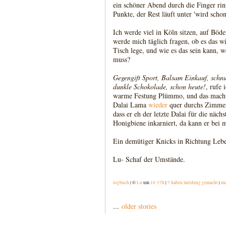
ein schöner Abend durch die Finger rin
Punkte, der Rest läuft unter 'wird schon
Ich werde viel in Köln sitzen, auf Böde
werde mich täglich fragen, ob es das wi
Tisch lege, und wie es das sein kann, 
muss?
Gegengift Sport, Balsam Einkauf, schn
dunkle Schokolade, schon heute!
, rufe 
warme Festung Plümmo, und das macht s
Dalai Lama
wieder
quer durchs Zimmer 
dass er eh der letzte Dalai für die näch
Honigbiene inkarniert, da kann er bei 
Ein demütiger Knicks in Richtung Leb
Lu- Schaf der Umstände.
logbuch
| ©
Lu
um
10:37h
|
7 haben meldung gemacht
|
me
...
older stories