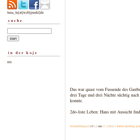
luna_lu[at]web[punkt]de
suche
in der koje
nix
Das war quasi vom Fussende des Gastbet
drei Tage und drei Nächte süchtig nac
konnte.
2do-liste Leben: Haus mit Aussicht fin
weltmitbringsel
| ©
Lu
um
11:23h
|
11 haben meldung ge