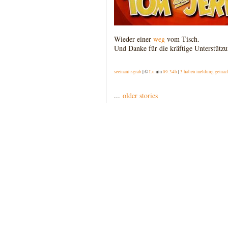
Wieder einer
weg
vom Tisch.
Und Danke für die kräftige Unterstütz
seemannsgrab
| ©
Lu
um
09:34h
|
3 haben meldung gemac
...
older stories