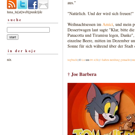
aus."
luna_lu[at]web[punkt]de
"Natürlich. Und der wird sich freuen!"
suche
Weihnachtsessen im
Amici
, und mein p
Dessertwagen laut sagte "Klar, bitte di
Panacotta und Tiramisu legen, Danke", 
einzelne Beere, mitten im Dezember und
Sonne für sich während über der Stadt 
in der koje
nix
logbuch
| ©
Lu
um
09:42h
|
3 haben meldung gemacht
|
me
† Joe Barbera