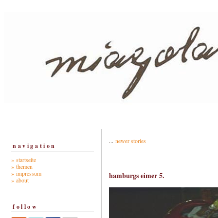
...
newer stories
navigation
» startseite
» themen
» impressum
hamburgs eimer 5.
» about
follow