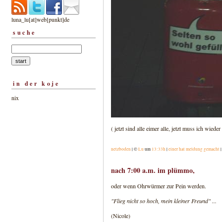
luna_lu[at]web[punkt]de
suche
in der koje
nix
( jetzt sind alle eimer alle, jetzt muss ich wieder 
netzboden
| ©
Lu
um
13:33h
|
einer hat meldung gemacht
nach 7:00 a.m. im plümmo,
oder wenn Ohrwürmer zur Pein werden.
"Flieg nicht so hoch, mein kleiner Freund" ...
(Nicole)