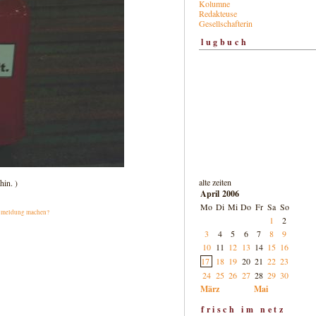
Kolumne
Redakteuse
Gesellschafterin
lugbuch
alte zeiten
hin. )
April 2006
Mo
Di
Mi
Do
Fr
Sa
So
|
meldung machen?
1
2
3
4
5
6
7
8
9
10
11
12
13
14
15
16
17
18
19
20
21
22
23
24
25
26
27
28
29
30
März
Mai
frisch im netz