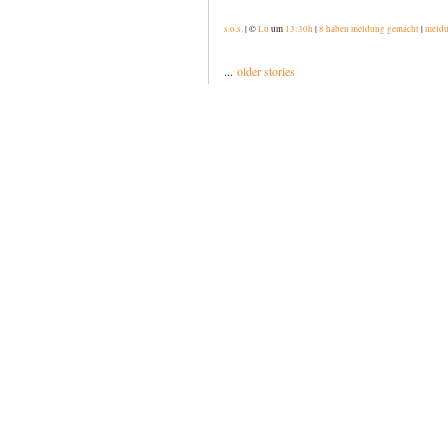
s.o.s.
| ©
Lu
um
13:30h
|
8 haben meldung gemacht
|
meldu
...
older stories