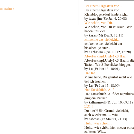
Bei einem Urgestein von...
ng machen?
Bei einem Urgestein von
Kleinbloggersdorf findet sich...
by texas-jim (So Jan 4, 20:08)
Wie schön, von Dir...
Wie schön, von Dir zu lesen! Wir
haben uns viel...
by karan (Mi Dez 3, 12:11)
ich kenne das vielleicht...
ich kenne das vielleicht ein
bisschen. je älter...
by c17h19no3 (Sa Jul 12, 13:28)
AbsofuckingLUtely! <3 Hau...
AbsofuckingLUtely! <3 Hau in di
Tasten. Wir Silberrückenblogger..
.
by Lu (Fr Jun 13, 18:01)
Ha! Ja!
Meine liebe, Du glaubst nicht wie
tief ich tauchen...
by Lu (Fr Jun 13, 18:00)
Ha! Tatsächlich. Auf...
Ha! Tatsächlich. Auf der re:publica
ging ein Raunen...
by kaltmamsell (Di Jun 10, 09:11)
LU!!!
Du hier?! Ein Grund, vielleicht,
auch wieder mal.... Wie...
by cabman (Fr Mai 23, 21:13)
Huhu, wie schön,...
Huhu, wie schön, hier wieder etwa
zu lesen. Wie...