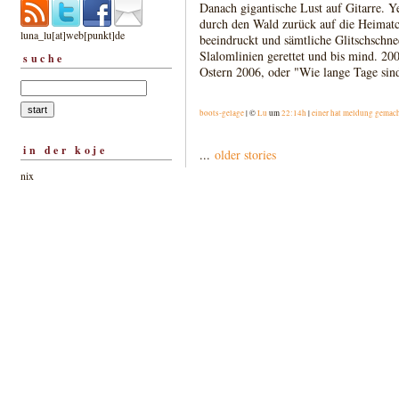
Danach gigantische Lust auf Gitarre. 
durch den Wald zurück auf die Heimat
luna_lu[at]web[punkt]de
beeindruckt und sämtliche Glitschschn
Slalomlinien gerettet und bis mind. 200
suche
Ostern 2006, oder "Wie lange Tage sin
boots-gelage
| ©
Lu
um
22:14h
|
einer hat meldung gemac
in der koje
...
older stories
nix