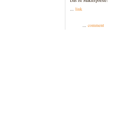
Das ist Maklerpoesie!
...
link
...
comment