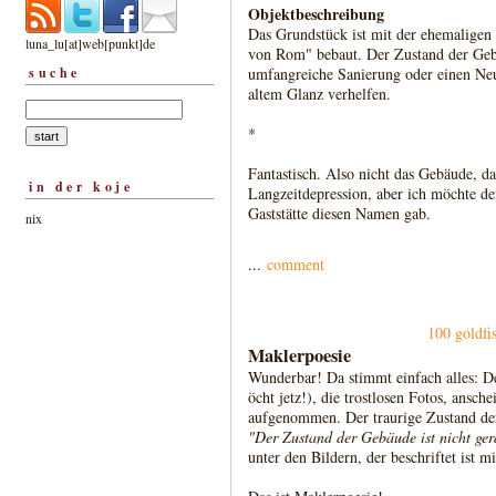
Objektbeschreibung
Das Grundstück ist mit der ehemaligen 
luna_lu[at]web[punkt]de
von Rom" bebaut. Der Zustand der Gebä
suche
umfangreiche Sanierung oder einen Ne
altem Glanz verhelfen.
*
Fantastisch. Also nicht das Gebäude, da
in der koje
Langzeitdepression, aber ich möchte de
Gaststätte diesen Namen gab.
nix
...
comment
100 goldfis
Maklerpoesie
Wunderbar! Da stimmt einfach alles: D
öcht jetz!), die trostlosen Fotos, ansc
aufgenommen. Der traurige Zustand der
"Der Zustand der Gebäude ist nicht ger
unter den Bildern, der beschriftet ist m