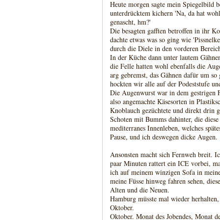
Heute morgen sagte mein Spiegelbild 
unterdrücktem kichern 'Na, da hat wo
genascht, hm?'
Die besagten gafften betroffen in ihr K
dachte etwas was so ging wie 'Pissnelk
durch die Diele in den vorderen Bereic
In der Küche dann unter lautem Gähnen 
die Felle hatten wohl ebenfalls die Aug
arg gebremst, das Gähnen dafür um so 
hockten wir alle auf der Podeststufe u
Die Augenwurst war in dem gestrigen F
also angemachte Käsesorten in Plastiks
Knoblauch gezüchtete und direkt drin 
Schoten mit Bumms dahinter, die dies
mediterranes Innenleben, welches späte
Pause, und ich deswegen dicke Augen.
Ansonsten macht sich Fernweh breit. I
paar Minuten rattert ein ICE vorbei, m
ich auf meinem winzigen Sofa in meinem
meine Füsse hinweg fahren sehen, dies
Alten und die Neuen.
Hamburg müsste mal wieder herhalten, 
Oktober.
Oktober. Monat des Jobendes, Monat de