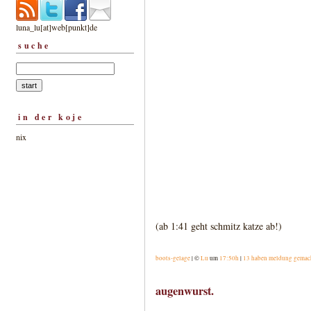
luna_lu[at]web[punkt]de
suche
in der koje
nix
(ab 1:41 geht schmitz katze ab!)
boots-gelage
| ©
Lu
um
17:50h
|
13 haben meldung gemac
augenwurst.