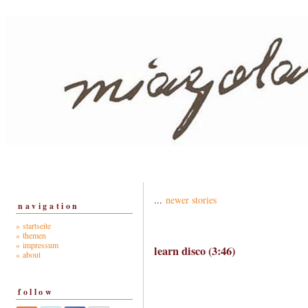
...
newer stories
navigation
» startseite
» themen
» impressum
learn disco (3:46)
» about
follow