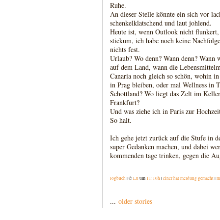
Ruhe.
An dieser Stelle könnte ein sich vor la
schenkelklatschend und laut johlend.
Heute ist, wenn Outlook nicht flunkert,
stickum, ich habe noch keine Nachfolger
nichts fest.
Urlaub? Wo denn? Wann denn? Wann w
auf dem Land, wann die Lebensmittelm
Canaria noch gleich so schön, wohin in 
in Prag bleiben, oder mal Wellness in 
Schottland? Wo liegt das Zelt im Keller
Frankfurt?
Und was ziehe ich in Paris zur Hochzei
So halt.
Ich gehe jetzt zurück auf die Stufe in 
super Gedanken machen, und dabei wer
kommenden tage trinken, gegen die Au
logbuch
| ©
Lu
um
11:10h
|
einer hat meldung gemacht
|
m
...
older stories