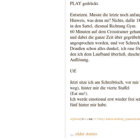
PLAY gedrückt.
Entsetzen. Musste die letzte noch anfa
Hinweis, was denn nu? Nichts, dafür 18
in den Sattel, diesmal Richtung Gym.
60 Minuten auf dem Crosstrainer geham
und dabei die ganze Zeit über gegrübe
angesprochen worden, und vor Schreck 
Draußen schon alles dunkel, ich rase fö
den ich dem Laufband überließ, dusche
Auflösung.
Uff.
Jetzt sitze ich am Schreibtisch, vor mir
weg), hinter mir die vierte Staffel
(Eat me!).
Ich werde emotional erst wieder frei sei
fünf hinter mir habe.
logbuch
| ©
Lu
um
13:28h
|
2 haben meldung gemacht
|
me
...
older stories