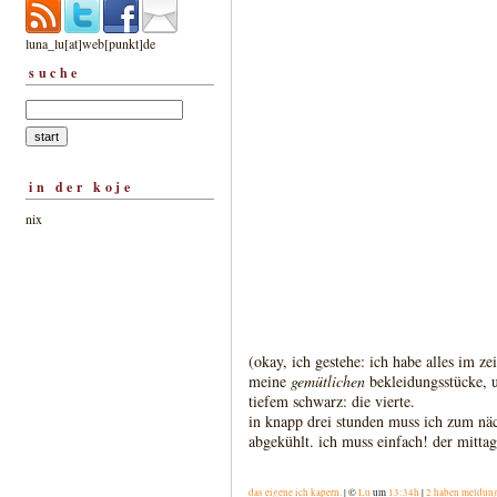
luna_lu[at]web[punkt]de
suche
in der koje
nix
(okay, ich gestehe: ich habe alles im ze
meine
gemütlichen
bekleidungsstücke, u
tiefem schwarz: die vierte.
in knapp drei stunden muss ich zum näch
abgekühlt. ich muss einfach! der mittag
das eigene ich kapern.
| ©
Lu
um
13:34h
|
2 haben meldun