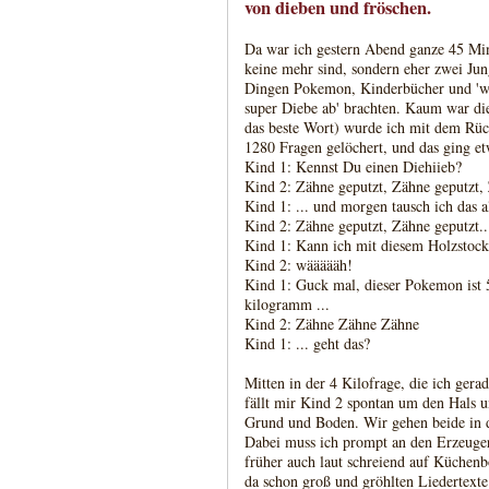
von dieben und fröschen.
Da war ich gestern Abend ganze 45 Min
keine mehr sind, sondern eher zwei Jun
Dingen Pokemon, Kinderbücher und 'wi
super Diebe ab' brachten. Kaum war di
das beste Wort) wurde ich mit dem Rüc
1280 Fragen gelöchert, und das ging et
Kind 1: Kennst Du einen Diehiieb?
Kind 2: Zähne geputzt, Zähne geputzt, 
Kind 1: ... und morgen tausch ich das al
Kind 2: Zähne geputzt, Zähne geputzt..
Kind 1: Kann ich mit diesem Holzstoc
Kind 2: wäääääh!
Kind 1: Guck mal, dieser Pokemon ist 
kilogramm ...
Kind 2: Zähne Zähne Zähne
Kind 1: ... geht das?
Mitten in der 4 Kilofrage, die ich gera
fällt mir Kind 2 spontan um den Hals u
Grund und Boden. Wir gehen beide in 
Dabei muss ich prompt an den Erzeuger
früher auch laut schreiend auf Küchenb
da schon groß und gröhlten Liedertext