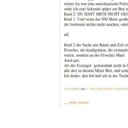
weiter los wie eine amerikanische Poliz
stehe ich eine Sekunde später am Bett 
Kind 2: DU HAST MICH NICHT G
Kind 1: Und wenn das 500 Meter große
der bestimmt nichts mehr machen, oder
uff.
Kind 2 die Sache mit Raum und Zeit er
Frosches, des knallgrünen, die erstaunl
waren, sondern an des Frosches Maul.
Auch gut.
Als der Erzeuger -gottseidank nicht in
alle drei in diesem Meter Bett, und red
Ich denke, den Job hab ich in der Tasch
logbuch
| ©
Lu
um
11:34h
|
4 haben meldung gemacht
|
me
...
older stories