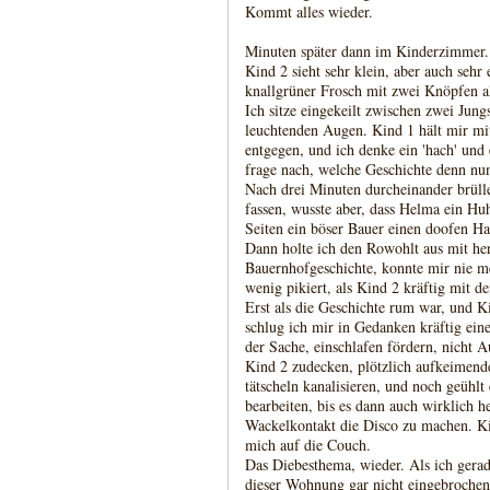
Kommt alles wieder.
Minuten später dann im Kinderzimmer. A
Kind 2 sieht sehr klein, aber auch sehr 
knallgrüner Frosch mit zwei Knöpfen a
Ich sitze eingekeilt zwischen zwei Jun
leuchtenden Augen. Kind 1 hält mir mi
entgegen, und ich denke ein 'hach' und 
frage nach, welche Geschichte denn nun
Nach drei Minuten durcheinander brüll
fassen, wusste aber, dass Helma ein Hu
Seiten ein böser Bauer einen doofen H
Dann holte ich den Rowohlt aus mit her
Bauernhofgeschichte, konnte mir nie me
wenig pikiert, als Kind 2 kräftig mit d
Erst als die Geschichte rum war, und Kin
schlug ich mir in Gedanken kräftig eine
der Sache, einschlafen fördern, nicht 
Kind 2 zudecken, plötzlich aufkeimen
tätscheln kanalisieren, und noch geühlt
bearbeiten, bis es dann auch wirklich 
Wackelkontakt die Disco zu machen. Ki
mich auf die Couch.
Das Diebesthema, wieder. Als ich gera
dieser Wohnung gar nicht eingebrochen