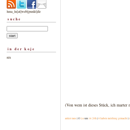
luna_lu[at]web[punkt]de
suche
in der koje
nix
(Von wem ist dieses Stück, ich marter 
anker raus
| ©
Lu
um
16:20h
|
8 haben meldung gemacht
|