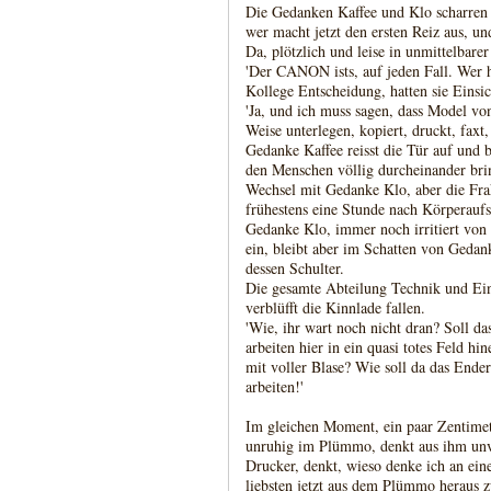
Die Gedanken Kaffee und Klo scharren 
wer macht jetzt den ersten Reiz aus, u
Da, plötzlich und leise in unmittelbar
'Der CANON ists, auf jeden Fall. Wer h
Kollege Entscheidung, hatten sie Einsic
'Ja, und ich muss sagen, dass Model v
Weise unterlegen, kopiert, druckt, faxt, 
Gedanke Kaffee reisst die Tür auf und br
den Menschen völlig durcheinander bri
Wechsel mit Gedanke Klo, aber die Fr
frühestens eine Stunde nach Körperaufst
Gedanke Klo, immer noch irritiert von d
ein, bleibt aber im Schatten von Gedank
dessen Schulter.
Die gesamte Abteilung Technik und Ein
verblüfft die Kinnlade fallen.
'Wie, ihr wart noch nicht dran? Soll d
arbeiten hier in ein quasi totes Feld hi
mit voller Blase? Wie soll da das En
arbeiten!'
Im gleichen Moment, ein paar Zentimet
unruhig im Plümmo, denkt aus ihm unv
Drucker, denkt, wieso denke ich an ei
liebsten jetzt aus dem Plümmo heraus 