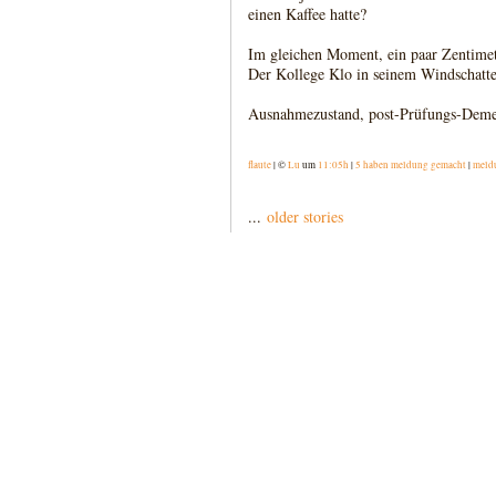
einen Kaffee hatte?
Im gleichen Moment, ein paar Zentimete
Der Kollege Klo in seinem Windschatte
Ausnahmezustand, post-Prüfungs-Deme
flaute
| ©
Lu
um
11:05h
|
5 haben meldung gemacht
|
meld
...
older stories