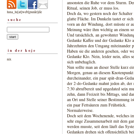
ansonsten die Ruhe vor dem Sturm. Der 
Ritual, seinen Job, er muss los.
luna_lu[at]web[punkt]de
Doch da, wo gestern noch der Schalter 
glatte Fläche. Im Dunkeln tastet er sich
suche
vorn an der Windung, dort müsste er au
Meinung wäre ihm wichtig an einem so
Und tatsächlich, an gewohnter Windung
Gedanke Kaffee und der Gedanke Klo auf
Jahrzehnten den Umgang miteinander pfl
in der koje
Haben sie die anderen gesehen, oder w
Gedanke Klo. Nein, leider nein, alles se
nix
sich unbehaglich.
Nun sollte man an dieser Stelle kurz ei
Morgen, genau an diesem Knotenpunkt i
durcheinander, ein paar spät-dran-Ged
der 2-do-Gedanke mahnt jeden ab, der ni
7:30 abrufbereit und upgedated sein mu
zehn, dann Freizeit bis Mittags, und d
an Ort und Stelle seiner Bestimmung is
ein paar Fettsäuren zum Frühstück.
Normalerweise.
Doch seit dem Wochenende, welches im 
sehr enge Zusammenarbeit mit dem gan
werden musste, seit dem läuft das Sys
Gedanken drehen sich offensichtlich b