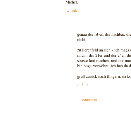
Michel.
...
link
genau der ist es, der nachbar. di
nicht.
zu lierenfeld an sich - ich mags 
mich : der 21er und der 24er, d
strasse laut machen, und der m
bin buga-verwöhnt, ich hab da di
gruß zurück nach flingern, da k
...
link
...
comment