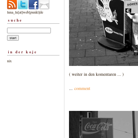
luna_lu[at]web[punkt]de
suche
in der koje
nix
( weiter in den komentaren ... )
...
comment