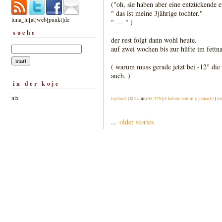
("oh, sie haben aber eine entzückende e
" das ist meine 3jährige tochter."
luna_lu[at]web[punkt]de
" --- " )
suche
der rest folgt dann wohl heute.
auf zwei wochen bis zur hüfte im fettna
( warum muss gerade jetzt bei -12° die h
auch. )
in der koje
nix
logbuch
| ©
Lu
um
08:57h
|
8 haben meldung gemacht
|
me
...
older stories