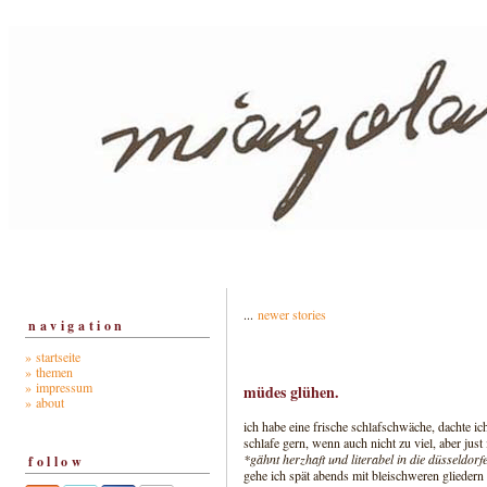
...
newer stories
navigation
» startseite
» themen
» impressum
müdes glühen.
» about
ich habe eine frische schlafschwäche, dachte ic
schlafe gern, wenn auch nicht zu viel, aber ju
*gähnt herzhaft und literabel in die düsseldorf
follow
gehe ich spät abends mit bleischweren gliedern 