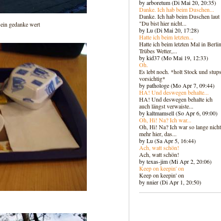
by arboretum (Di Mai 20, 20:35)
Danke. Ich hab beim Duschen...
Danke. Ich hab beim Duschen laut
"Du bist hier nicht...
t ein gedanke wert
by Lu (Di Mai 20, 17:28)
Hatte ich beim letzten...
Hatte ich beim letzten Mal in Berlin
Trübes Wetter,...
by kid37 (Mo Mai 19, 12:33)
Oh.
Es lebt noch. *holt Stock und stups
vorsichtig*
by pathologe (Mo Apr 7, 09:44)
HA! Und deswegen behalte...
HA! Und deswegen behalte ich
auch längst verwaiste...
by kaltmamsell (So Apr 6, 09:00)
Oh, Hi! Na? Ich war...
Oh, Hi! Na? Ich war so lange nicht
mehr hier, das...
by Lu (Sa Apr 5, 16:44)
Ach, watt schön!
Ach, watt schön!
by texas-jim (Mi Apr 2, 20:06)
Keep on keepin' on
Keep on keepin' on
by nnier (Di Apr 1, 20:50)