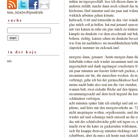
mitten im tagesgeschäft. lese ich diesen dann 
anderen zufällt, mache dann noch schnell das l
höchstens fünf minuten und ein paar mal wälzen,
luna_lu[at]web[punkt]de
wirklich arbeiten gehen könnte.
hellwach, 0:48 und totenstille in den vier wänd
suche
glas milch soll ja helfen. hat mal jemand spass
mit vier katzen in ruhe ein glas milch zu trink
kämpfe im dunkeln vor dem eisschrank mit bekral
bohren. richtig, katzen sehen im dunkeln besser
wie frau im nachtdress im mondähnlichem kühlsch
slapstick nummer im zickzack-lauf.
in der koje
morgens dann, genauer : heute morgen dann die e
nix
federbälle rotten sich wieder zusammen und si
angestachelt und dank tagelanger couchstarre fri
ein paar minuten am fenster federvieh gucken,
zusammen zur tür, die menschen wecken. da m. j
verbringt, gehe ich bei der geräuschkulisse hoc
meine nacht hatte also real um die vier stunden
wamen bett, zwei eiskalte flüche auf den lippe
zusammengesackt auf dem tisch liegend die knur
schlündern verfolgen.
acht minuten später falle ich erledigt und mit
plümo, und höre mir den morgenverkehr an. 721e
nicht anspringen wollen, orgelkonzerte, und der
wieder auf und schmiege mich entseelt an die e
das mit der schlafschwäche geht seit tagen so, u
macht zwar die kater zu gackernden wildsäuen
sich für knappe dreissig minuten rücklings mit
schubbern, aber da muss ich heute mal rücksich