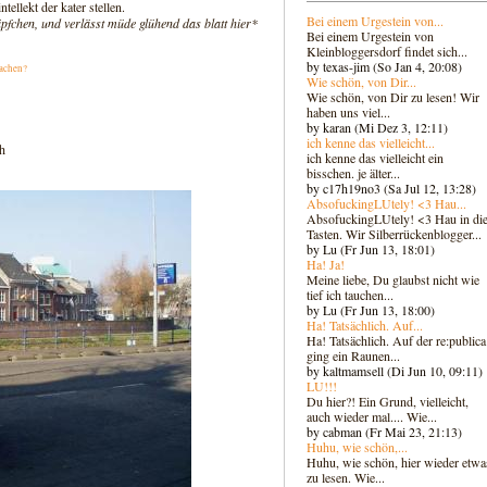
ellekt der kater stellen.
Bei einem Urgestein von...
fchen, und verlässt müde glühend das blatt hier*
Bei einem Urgestein von
Kleinbloggersdorf findet sich...
by texas-jim (So Jan 4, 20:08)
achen?
Wie schön, von Dir...
Wie schön, von Dir zu lesen! Wir
haben uns viel...
by karan (Mi Dez 3, 12:11)
ich kenne das vielleicht...
ch
ich kenne das vielleicht ein
bisschen. je älter...
by c17h19no3 (Sa Jul 12, 13:28)
AbsofuckingLUtely! <3 Hau...
AbsofuckingLUtely! <3 Hau in di
Tasten. Wir Silberrückenblogger..
.
by Lu (Fr Jun 13, 18:01)
Ha! Ja!
Meine liebe, Du glaubst nicht wie
tief ich tauchen...
by Lu (Fr Jun 13, 18:00)
Ha! Tatsächlich. Auf...
Ha! Tatsächlich. Auf der re:publica
ging ein Raunen...
by kaltmamsell (Di Jun 10, 09:11)
LU!!!
Du hier?! Ein Grund, vielleicht,
auch wieder mal.... Wie...
by cabman (Fr Mai 23, 21:13)
Huhu, wie schön,...
Huhu, wie schön, hier wieder etwa
zu lesen. Wie...