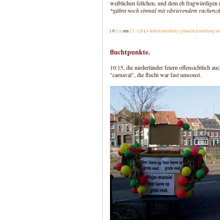
weiblichen fellchen, und dem eh fragwürdigen int
*gähnt noch einmal mit vibrierendem rachenzäp
| ©
Lu
um
23:12h
|
4 haben meldung gemacht
|
meldung m
fluchtpunkte.
10:15, die niederländer feiern offensichtlich au
"carnaval", die flucht war fast umsonst.