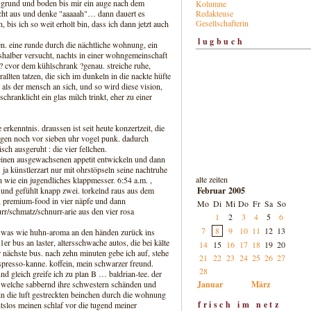
in grund und boden bis mir ein auge nach dem
Kolumne
Redakteuse
icht aus und denke "aaaaah"… dann dauert es
Gesellschafterin
 bis ich so weit erholt bin, dass ich dann jetzt auch
lugbuch
en. eine runde durch die nächtliche wohnung, ein
eshalber versucht, nachts in einer wohngemeinschaft
en? cvor dem kühlschrank ?genau. streiche ruhe,
lten tatzen, die sich im dunkeln in die nackte hüfte
 als der mensch an sich, und so wird diese vision,
ranklicht ein glas milch trinkt, eher zu einer
rkenntnis. draussen ist seit heute konzertzeit, die
ngen noch vor sieben uhr vogel punk. dadurch
sch ausgeruht : die vier fellchen.
 einen ausgewachsenen appetit entwickeln und dann
a künstlerzart nur mit ohrstöpseln seine nachtruhe
alte zeiten
h wie ein jugendliches klappmesser. 6:54 a.m. ,
Februar 2005
, und gefühlt knapp zwei. torkelnd raus aus dem
n, premium-food in vier näpfe und dann
Mo
Di
Mi
Do
Fr
Sa
So
r/schmatz/schnurr-arie aus den vier rosa
1
2
3
4
5
6
7
8
9
10
11
12
13
 so was wie huhn-aroma an den händen zurück ins
r bus an laster, altersschwache autos, die bei kälte
14
15
16
17
18
19
20
 nächste bus. nach zehn minuten gebe ich auf, stehe
21
22
23
24
25
26
27
spresso-kanne. koffein, mein schwarzer freund.
28
nd gleich greife ich zu plan B … baldrian-tee. der
Januar
März
, welche sabbernd ihre schwestern schänden und
 in die luft gestreckten beinchen durch die wohnung
frisch im netz
tslos meinen schlaf vor die tugend meiner