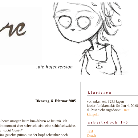
klarieren
Dienstag, 8. Februar 2005
vor anker seit 8235 tagen
letzter funkkontakt: So Jan 4, 20:0
du bist nicht angedockt...
laut
klingeln
h heute morgen beim bus-fahren so bei mir. ich
arbeitsdock 1-5
st im moment eher schwach. also eine schlafschwäche.
er nacht hinein*
Text
ins geliebte plümo, ist der kopf scheinbar noch
Coach