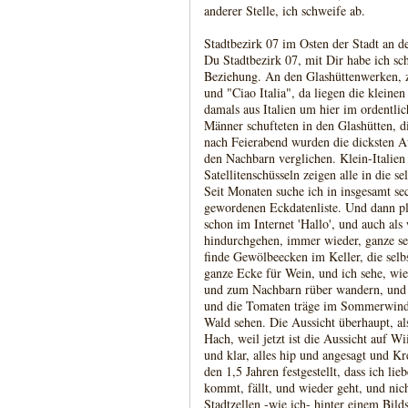
anderer Stelle, ich schweife ab.
Stadtbezirk 07 im Osten der Stadt an 
Du Stadtbezirk 07, mit Dir habe ich sc
Beziehung. An den Glashüttenwerken, z
und "Ciao Italia", da liegen die klein
damals aus Italien um hier im ordentl
Männer schufteten in den Glashütten, 
nach Feierabend wurden die dicksten A
den Nachbarn verglichen. Klein-Italien
Satellitenschüsseln zeigen alle in die s
Seit Monaten suche ich in insgesamt se
gewordenen Eckdatenliste. Und dann plö
schon im Internet 'Hallo', und auch als 
hindurchgehen, immer wieder, ganze sec
finde Gewölbeecken im Keller, die selb
ganze Ecke für Wein, und ich sehe, wie
und zum Nachbarn rüber wandern, und i
und die Tomaten träge im Sommerwin
Wald sehen. Die Aussicht überhaupt, al
Hach, weil jetzt ist die Aussicht auf W
und klar, alles hip und angesagt und Kre
den 1,5 Jahren festgestellt, dass ich l
kommt, fällt, und wieder geht, und nich
Stadtzellen -wie ich- hinter einem Bil