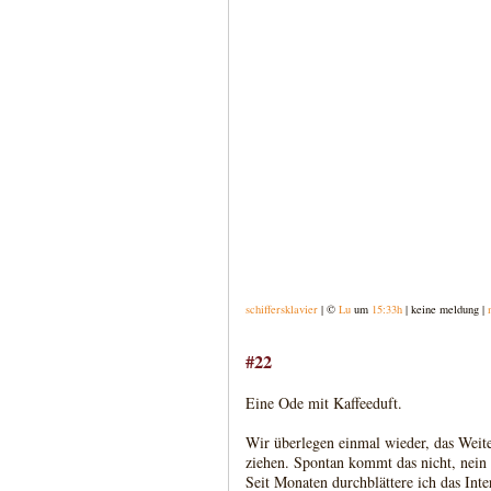
schiffersklavier
| ©
Lu
um
15:33h
| keine meldung |
#22
Eine Ode mit Kaffeeduft.
Wir überlegen einmal wieder, das Weite
ziehen. Spontan kommt das nicht, nein 
Seit Monaten durchblättere ich das Inte