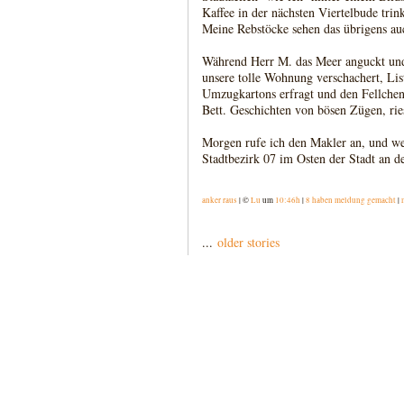
Kaffee in der nächsten Viertelbude tri
Meine Rebstöcke sehen das übrigens au
Während Herr M. das Meer anguckt und 
unsere tolle Wohnung verschachert, List
Umzugkartons erfragt und den Fellchen
Bett. Geschichten von bösen Zügen, ri
Morgen rufe ich den Makler an, und wer
Stadtbezirk 07 im Osten der Stadt an 
anker raus
| ©
Lu
um
10:46h
|
8 haben meldung gemacht
|
...
older stories