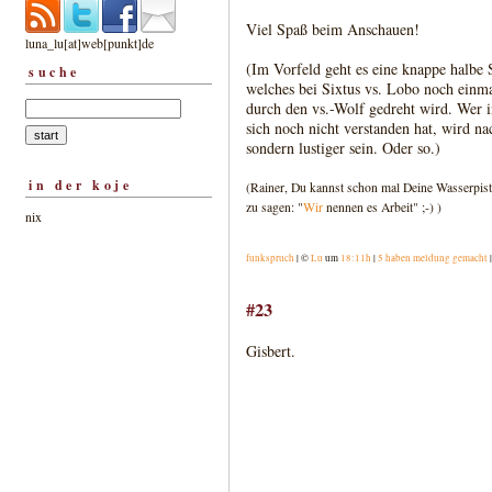
Viel Spaß beim Anschauen!
luna_lu[at]web[punkt]de
(Im Vorfeld geht es eine knappe halbe
suche
welches bei Sixtus vs. Lobo noch einm
durch den vs.-Wolf gedreht wird. Wer 
sich noch nicht verstanden hat, wird na
sondern lustiger sein. Oder so.)
in der koje
(Rainer, Du kannst schon mal Deine Wasserpist
zu sagen: "
Wir
nennen es Arbeit" ;-) )
nix
funkspruch
| ©
Lu
um
18:11h
|
5 haben meldung gemacht
#23
Gisbert.