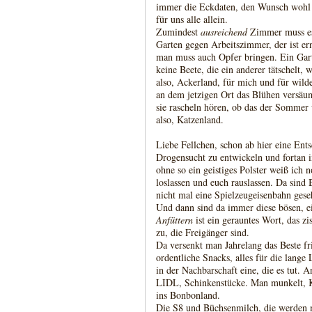
immer die Eckdaten, den Wunsch wohl g
für uns alle allein.
Zumindest
ausreichend
Zimmer muss es 
Garten gegen Arbeitszimmer, der ist er
man muss auch Opfer bringen. Ein Gart
keine Beete, die ein anderer tätschelt, w
also, Ackerland, für mich und für wild
an dem jetzigen Ort das Blühen versäum
sie rascheln hören, ob das der Sommer
also, Katzenland.
Liebe Fellchen, schon ab hier eine Ent
Drogensucht zu entwickeln und fortan 
ohne so ein geistiges Polster weiß ich n
loslassen und euch rauslassen. Da sind
nicht mal eine Spielzeugeisenbahn geseh
Und dann sind da immer diese bösen, e
Anfüttern
ist ein gerauntes Wort, das zi
zu, die Freigänger sind.
Da versenkt man Jahrelang das Beste fri
ordentliche Snacks, alles für die lange
in der Nachbarschaft eine, die es tut.
LIDL, Schinkenstücke. Man munkelt, 
ins Bonbonland.
Die S8 und Büchsenmilch, die werden 