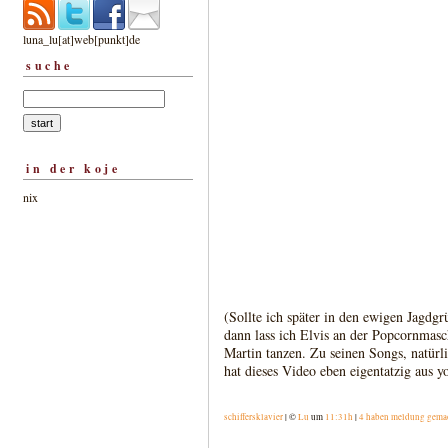
luna_lu[at]web[punkt]de
suche
in der koje
nix
(Sollte ich später in den ewigen Jagdg
dann lass ich Elvis an der Popcornmasc
Martin tanzen. Zu seinen Songs, natürl
hat dieses Video eben eigentatzig aus 
schiffersklavier
| ©
Lu
um
11:31h
|
4 haben meldung gema