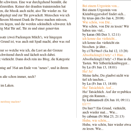
cht schwitzen. Eine war durchgehend bemüht, die
Bei einem Urgestein von...
zureißen. Keiner der draußen trainierenden hat
Bei einem Urgestein von
ren, die Musik auch nicht, also Tür wieder zu. Sie
Kleinbloggersdorf findet sich...
 abgelegt und zur Tür gewackelt. Menschen wie ich
by texas-jim (So Jan 4, 20:08)
 in diesem Moment Dank ihr Pause machen müssen,
Wie schön, von Dir...
rn liegen, und die werden sekündlich schwerer. Ich
Wie schön, von Dir zu lesen! Wir
ig Mal Tür auf, Tür zu und einer genervten
haben uns viel...
by karan (Mi Dez 3, 12:11)
satz (zwei Packungen Milch!), wir hingegen
ich kenne das vielleicht...
n Grund ist, was auch mit Spaß macht, aber was red
ich kenne das vielleicht ein
bisschen. je älter...
nur so welche wie ich, die Lust an der Grenze
by c17h19no3 (Sa Jul 12, 13:28)
chwitzend durch und lächelt noch dabei.
AbsofuckingLUtely! <3 Hau...
AbsofuckingLUtely! <3 Hau in di
ielleicht. Dann doch rein ins Blog, die Kategorie
Tasten. Wir Silberrückenblogger..
.
by Lu (Fr Jun 13, 18:01)
onntag auf 3Sat am Ende von "neues", und in ihrem
Ha! Ja!
Meine liebe, Du glaubst nicht wie
on alle schon immer, nech?
tief ich tauchen...
by Lu (Fr Jun 13, 18:00)
 im Laken.
Ha! Tatsächlich. Auf...
!
Ha! Tatsächlich. Auf der re:publica
ging ein Raunen...
by kaltmamsell (Di Jun 10, 09:11)
|
meldung machen?
LU!!!
Du hier?! Ein Grund, vielleicht,
auch wieder mal.... Wie...
by cabman (Fr Mai 23, 21:13)
Huhu, wie schön,...
Huhu, wie schön, hier wieder etwa
zu lesen. Wie...