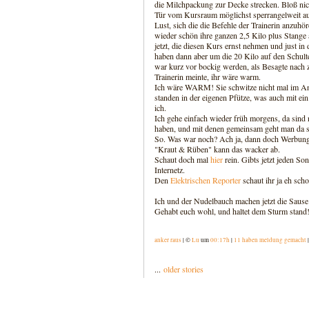
die Milchpackung zur Decke strecken. Bloß ni
Tür vom Kursraum möglichst sperrangelweit auf
Lust, sich die die Befehle der Trainerin anzuhö
wieder schön ihre ganzen 2,5 Kilo plus Stange
jetzt, die diesen Kurs ernst nehmen und just
haben dann aber um die 20 Kilo auf den Schulte
war kurz vor bockig werden, als Besagte nach z
Trainerin meinte, ihr wäre warm.
Ich wäre WARM! Sie schwitze nicht mal im An
standen in der eigenen Pfütze, was auch mit ei
ich.
Ich gehe einfach wieder früh morgens, da sind 
haben, und mit denen gemeinsam geht man da s
So. Was war noch? Ach ja, dann doch Werbung v
"Kraut & Rüben" kann das wacker ab.
Schaut doch mal
hier
rein. Gibts jetzt jeden S
Internetz.
Den
Elektrischen Reporter
schaut ihr ja eh sch
Ich und der Nudelbauch machen jetzt die Sause
Gehabt euch wohl, und haltet dem Sturm stand
anker raus
| ©
Lu
um
00:17h
|
11 haben meldung gemacht
...
older stories