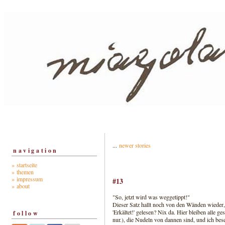
...
newer stories
navigation
» startseite
» themen
» impressum
#13
» about
"So, jetzt wird was weggetippt!"
Dieser Satz hallt noch von den Wänden wieder,
'Erkältet!' gelesen? Nix da. Hier bleiben alle
follow
nur.), die Nudeln von dannen sind, und ich bes