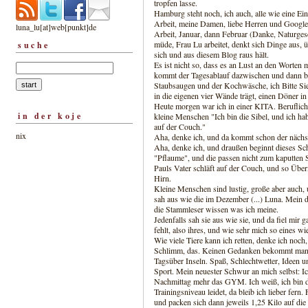
tropfen lasse.
Hamburg steht noch, ich auch, alle wie eine Ein
Arbeit, meine Damen, liebe Herren und Google
luna_lu[at]web[punkt]de
Arbeit, Januar, dann Februar (Danke, Naturges
müde, Frau Lu arbeitet, denkt sich Dinge aus, ü
suche
sich und aus diesem Blog raus hält.
Es ist nicht so, dass es an Lust an den Worten
kommt der Tagesablauf dazwischen und dann 
Staubsaugen und der Kochwäsche, ich Bitte S
in die eigenen vier Wände trägt, einen Döner 
Heute morgen war ich in einer KITA. Beruflich.
in der koje
kleine Menschen "Ich bin die Sibel, und ich ha
auf der Couch."
nix
Aha, denke ich, und da kommt schon der nächste,
Aha, denke ich, und draußen beginnt dieses Sch
"Pflaume", und die passen nicht zum kaputten Sc
Pauls Vater schläft auf der Couch, und so Übe
Hirn.
Kleine Menschen sind lustig, große aber auch, u
sah aus wie die im Dezember (...) Luna. Mein d
die Stammleser wissen was ich meine.
Jedenfalls sah sie aus wie sie, und da fiel mir 
fehlt, also ihres, und wie sehr mich so eines wi
Wie viele Tiere kann ich retten, denke ich noch
Schlimm, das. Keinen Gedanken bekommt man zu
Tagsüber Inseln. Spaß, Schlechtwetter, Ideen 
Sport. Mein neuester Schwur an mich selbst: I
Nachmittag mehr das GYM. Ich weiß, ich bin d
Trainingsniveau leidet, da bleib ich lieber fer
und packen sich dann jeweils 1,25 Kilo auf die