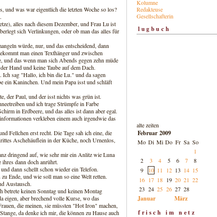
Kolumne
Redakteuse
s, und was war eigentlich die letzten Woche so los?
Gesellschafterin
.
etze), alles nach diesem Dezember, und Frau Lu ist
lugbuch
berlegt sich Verlinkungen, oder ob man das alles für
 mangeln würde, nur, und das entscheidend, dann
bekommt man einen Texthänger und zwischen
ie, und das wenn man sich Abends gegen zehn müde
in der Hand und keine Taube auf dem Dach.
 Ich sag "Hallo, ich bin die Lu." und da sagen
be ein Kaninchen. Und mein Papa isst und schläft
 der Paul, und der isst nichts was grün ist.
neetreiben und ich trage Strümpfe in Farbe
hirm in Erdbeere, und das alles ist dann aber egal.
rinformationen verkleben einem auch irgendwie das
alte zeiten
Februar 2009
nd Fellchen erst recht. Die Tage sah ich eine, die
rittes Aschehäuflein in der Küche, noch Urnenlos,
Mo
Di
Mi
Do
Fr
Sa
So
1
ganz dringend auf, wie sehr mir ein Anlitz wie Luna
2
3
4
5
6
7
8
e ihres dann doch anrührt.
, und dann schellt schon wieder ein Telefon.
9
10
11
12
13
14
15
 Ende, und wie soll man so eine Welt retten.
16
17
18
19
20
21
22
und Austausch.
23
24
25
26
27
28
ch betrete keinen Sonntag und keinen Montag
Januar
März
a eigen, aber brechend volle Kurse, wo das
n. Frauen, die meinen, sie müssten "Hot Iron" machen,
frisch im netz
 Stange, da denke ich mir, die können zu Hause auch