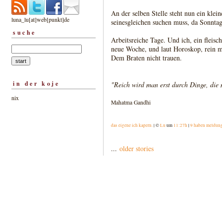
An der selben Stelle steht nun ein klei
luna_lu[at]web[punkt]de
seinesgleichen suchen muss, da Sonntag
suche
Arbeitsreiche Tage. Und ich, ein flei
neue Woche, und laut Horoskop, rein m
Dem Braten nicht trauen.
in der koje
"Reich wird man erst durch Dinge, die 
nix
Mahatma Gandhi
das eigene ich kapern.
| ©
Lu
um
11:27h
|
9 haben meldun
...
older stories