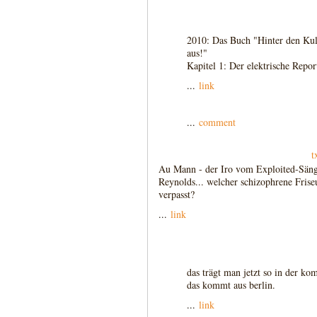
2010: Das Buch "Hinter den Kul
aus!"
Kapitel 1: Der elektrische Report
...
link
...
comment
t
Au Mann - der Iro vom Exploited-Säng
Reynolds... welcher schizophrene Fris
verpasst?
...
link
das trägt man jetzt so in der ko
das kommt aus berlin.
...
link