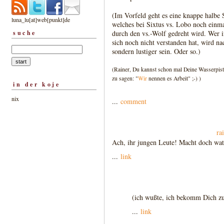
(Im Vorfeld geht es eine knappe halbe
luna_lu[at]web[punkt]de
welches bei Sixtus vs. Lobo noch einm
suche
durch den vs.-Wolf gedreht wird. Wer 
sich noch nicht verstanden hat, wird na
sondern lustiger sein. Oder so.)
(Rainer, Du kannst schon mal Deine Wasserpist
zu sagen: "
Wir
nennen es Arbeit" ;-) )
in der koje
nix
...
comment
ra
Ach, ihr jungen Leute! Macht doch watt 
...
link
(ich wußte, ich bekomm Dich z
...
link