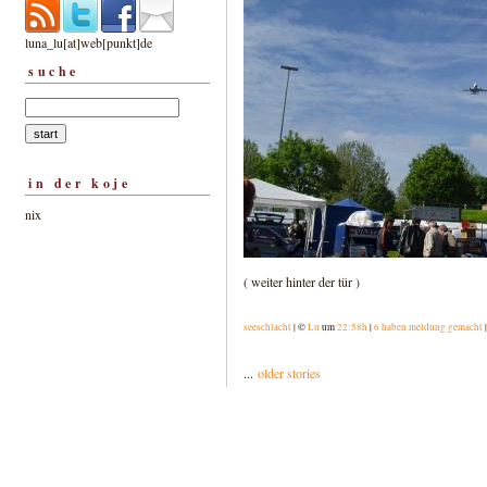
luna_lu[at]web[punkt]de
suche
in der koje
nix
( weiter hinter der tür )
seeschlacht
| ©
Lu
um
22:58h
|
6 haben meldung gemacht
...
older stories